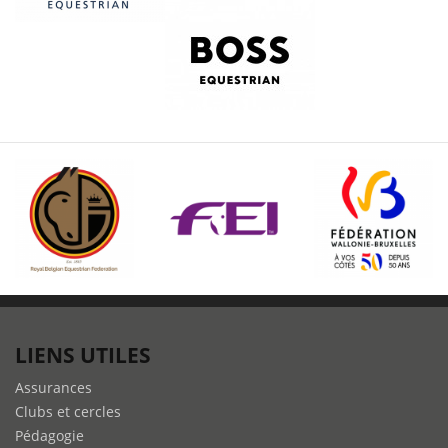
LIENS UTILES
Assurances
Clubs et cercles
Pédagogie