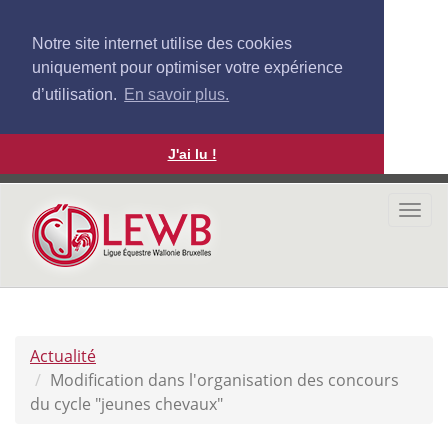
Notre site internet utilise des cookies
uniquement pour optimiser votre expérience
d’utilisation.
En savoir plus.
J'ai lu !
Aller
au
Togg
contenu
navi
principal
Actualité
Modification dans l'organisation des concours
du cycle "jeunes chevaux"