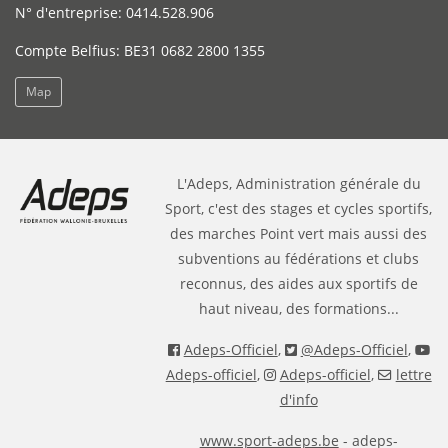
N° d'entreprise: 0414.528.906
Compte Belfius: BE31 0682 2800 1355
Map
L'Adeps, Administration générale du
Sport, c'est des stages et cycles sportifs,
des marches Point vert mais aussi des
subventions au fédérations et clubs
reconnus, des aides aux sportifs de
haut niveau, des formations...
Adeps-Officiel
,
@Adeps-Officiel
,
Adeps-officiel
,
Adeps-officiel
,
lettre
d'info
www.sport-adeps.be
- adeps-