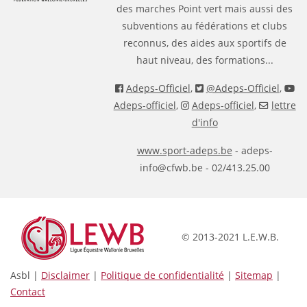
des marches Point vert mais aussi des
subventions au fédérations et clubs
reconnus, des aides aux sportifs de
haut niveau, des formations...
Adeps-Officiel
,
@Adeps-Officiel
,
Adeps-officiel
,
Adeps-officiel
,
lettre
d'info
www.sport-adeps.be
- adeps-
info@cfwb.be - 02/413.25.00
© 2013-2021 L.E.W.B.
Asbl |
Disclaimer
|
Politique de confidentialité
|
Sitemap
|
Contact