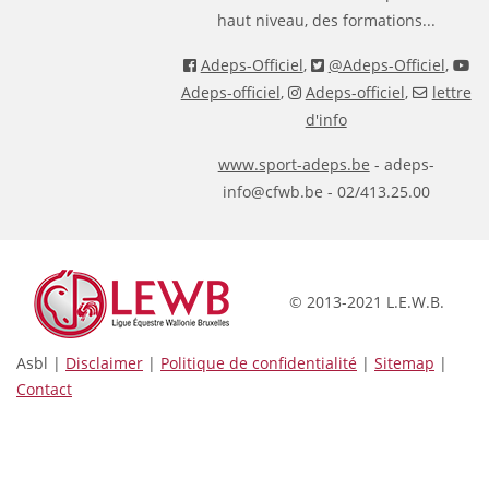
haut niveau, des formations...
Adeps-Officiel
,
@Adeps-Officiel
,
Adeps-officiel
,
Adeps-officiel
,
lettre
d'info
www.sport-adeps.be
- adeps-
info@cfwb.be - 02/413.25.00
© 2013-2021 L.E.W.B.
Asbl |
Disclaimer
|
Politique de confidentialité
|
Sitemap
|
Contact