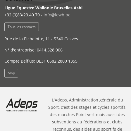
Ligue Equestre Wallonie Bruxelles Asbl
+32 (0)83/23.40.70 -
info@lewb.be
Tous les contacts
Rue de la Pichelotte, 11 - 5340 Gesves
N° d'entreprise: 0414.528.906
Compte Belfius: BE31 0682 2800 1355
Map
L'Adeps, Administration générale du
Sport, c'est des stages et cycles sportifs,
des marches Point vert mais aussi des
subventions au fédérations et clubs
reconnus, des aides aux sportifs de