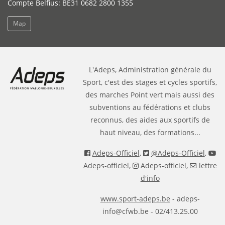
Compte Belfius: BE31 0682 2800 1355
Map
L'Adeps, Administration générale du
Sport, c'est des stages et cycles sportifs,
des marches Point vert mais aussi des
subventions au fédérations et clubs
reconnus, des aides aux sportifs de
haut niveau, des formations...
Adeps-Officiel
,
@Adeps-Officiel
,
Adeps-officiel
,
Adeps-officiel
,
lettre
d'info
www.sport-adeps.be
- adeps-
info@cfwb.be - 02/413.25.00