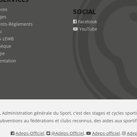
nces
SOCIAL
ges
Facebook
nts-Règlements
YouTube
b
s LEWB
hèque
gie
ntation
, Administration générale du Sport, c'est des stages et cycles sport
ubventions au fédérations et clubs reconnus, des aides aux sportif
Adeps-Officiel
,
@Adeps-Officiel
,
Adeps-officiel
,
Adeps