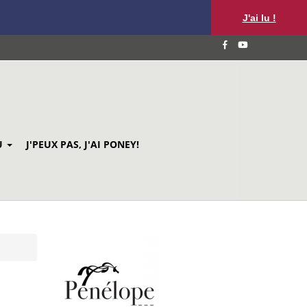
J'ai lu !
U
J'PEUX PAS, J'AI PONEY!