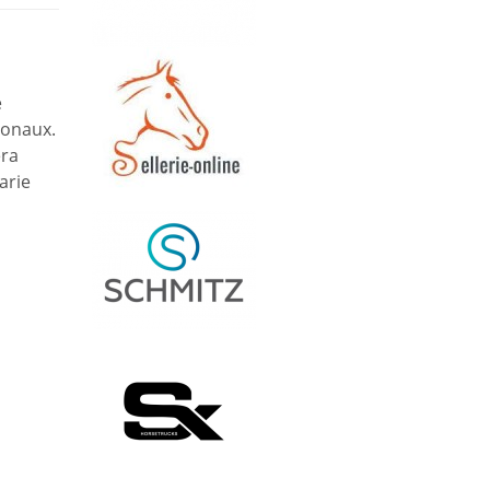
e
ionaux.
era
arie