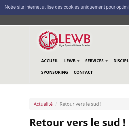
Notre site internet utilise des cookies uniquement pour optimi
Aller
au
contenu
principal
ACCUEIL
LEWB
SERVICES
DISCIP
SPONSORING
CONTACT
Actualité
Retour vers le sud !
Retour vers le sud !