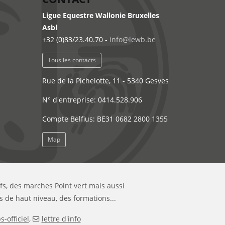
Ligue Equestre Wallonie Bruxelles
Asbl
+32 (0)83/23.40.70 -
info@lewb.be
Tous les contacts
Rue de la Pichelotte, 11 - 5340 Gesves
N° d'entreprise: 0414.528.906
Compte Belfius: BE31 0682 2800 1355
Map
ifs, des marches Point vert mais aussi
s de haut niveau, des formations...
-officiel
,
lettre d'info