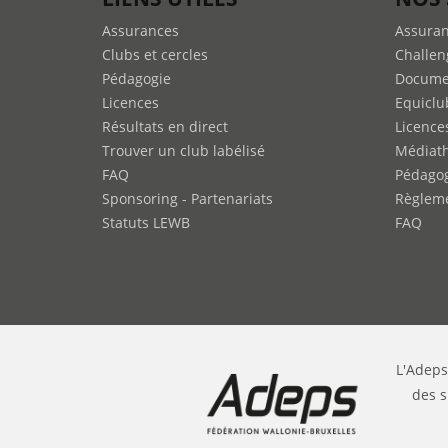
Assurances
Assura
Clubs et cercles
Challen
Pédagogie
Docume
Licences
Equiclu
Résultats en direct
Licence
Trouver un club labélisé
Médiat
FAQ
Pédago
Sponsoring - Partenariats
Règleme
Statuts LEWB
FAQ
L'Adeps
des s