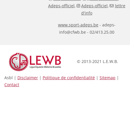
Adeps-officiel
,
Adeps-officiel
,
lettre
d'info
www.sport-adeps.be
- adeps-
info@cfwb.be - 02/413.25.00
© 2013-2021 L.E.W.B.
Asbl |
Disclaimer
|
Politique de confidentialité
|
Sitemap
|
Contact