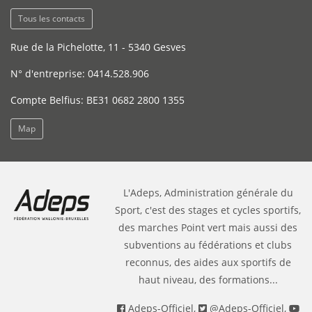
Tous les contacts
Rue de la Pichelotte, 11 - 5340 Gesves
N° d'entreprise: 0414.528.906
Compte Belfius: BE31 0682 2800 1355
Map
L'Adeps, Administration générale du
Sport, c'est des stages et cycles sportifs,
des marches Point vert mais aussi des
subventions au fédérations et clubs
reconnus, des aides aux sportifs de
haut niveau, des formations...
Adeps-Officiel
,
@Adeps-Officiel
,