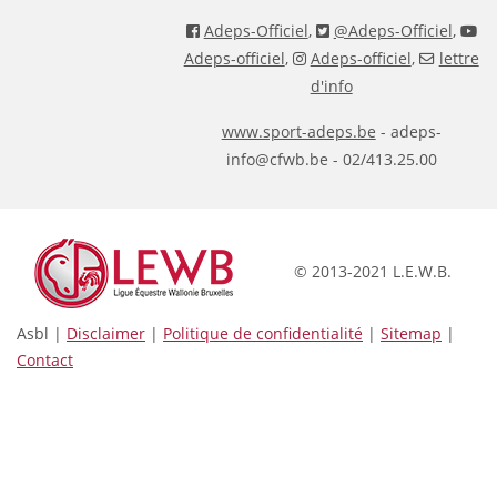
Adeps-Officiel
,
@Adeps-Officiel
,
Adeps-officiel
,
Adeps-officiel
,
lettre
d'info
www.sport-adeps.be
- adeps-
info@cfwb.be - 02/413.25.00
© 2013-2021 L.E.W.B.
Asbl |
Disclaimer
|
Politique de confidentialité
|
Sitemap
|
Contact