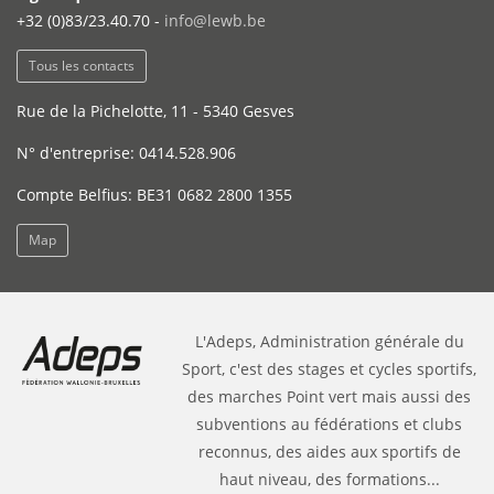
+32 (0)83/23.40.70 -
info@lewb.be
Tous les contacts
Rue de la Pichelotte, 11 - 5340 Gesves
N° d'entreprise: 0414.528.906
Compte Belfius: BE31 0682 2800 1355
Map
L'Adeps, Administration générale du
Sport, c'est des stages et cycles sportifs,
des marches Point vert mais aussi des
subventions au fédérations et clubs
reconnus, des aides aux sportifs de
haut niveau, des formations...