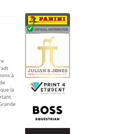
re
radt
ions à
 de
sque la
rtant.
 Grande