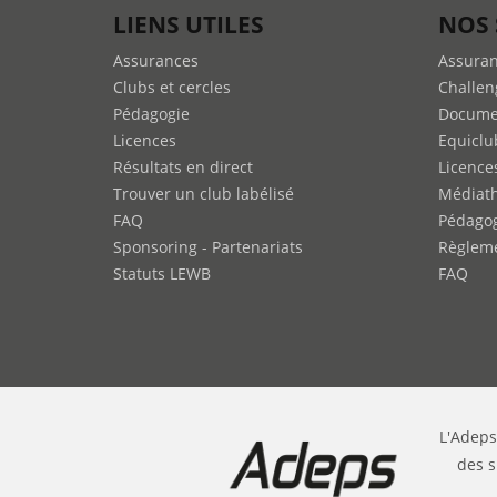
LIENS UTILES
NOS 
Assurances
Assura
Clubs et cercles
Challen
Pédagogie
Docume
Licences
Equiclu
Résultats en direct
Licence
Trouver un club labélisé
Médiat
FAQ
Pédago
Sponsoring - Partenariats
Règleme
Statuts LEWB
FAQ
L'Adeps
des s