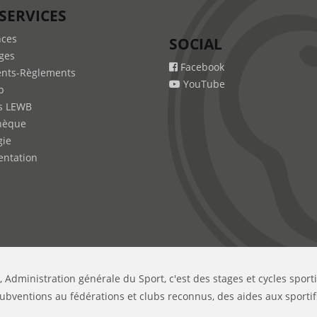
SERVICES
nces
SOCIAL
ges
Facebook
nts-Règlements
YouTube
b
s LEWB
hèque
gie
ntation
, Administration générale du Sport, c'est des stages et cycles sport
ubventions au fédérations et clubs reconnus, des aides aux sportif