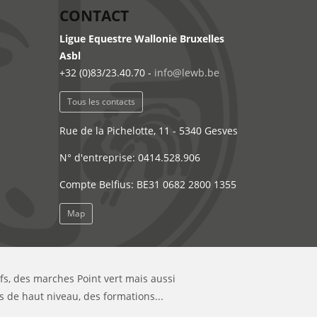
CONTACT
Ligue Equestre Wallonie Bruxelles
Asbl
+32 (0)83/23.40.70 -
info@lewb.be
Tous les contacts
Rue de la Pichelotte, 11 - 5340 Gesves
N° d'entreprise: 0414.528.906
Compte Belfius: BE31 0682 2800 1355
Map
ifs, des marches Point vert mais aussi
s de haut niveau, des formations...