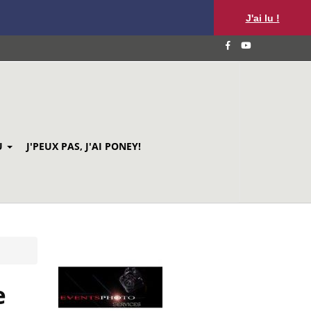
J'ai lu !
U
J'PEUX PAS, J'AI PONEY!
e