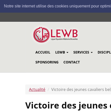
Notre site internet utilise des cookies uniquement pour optimi
Aller
au
contenu
principal
ACCUEIL
LEWB
SERVICES
DISCIP
SPONSORING
CONTACT
Actualité
Victoire des jeunes cavaliers b
Victoire des jeunes 