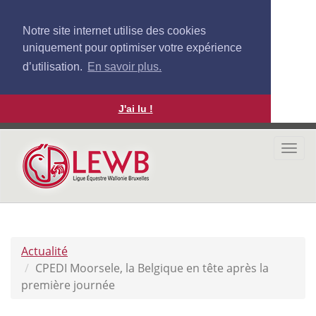
Notre site internet utilise des cookies
uniquement pour optimiser votre expérience
d’utilisation.
En savoir plus.
J'ai lu !
Aller
au
Togg
contenu
navi
principal
Actualité
CPEDI Moorsele, la Belgique en tête après la
première journée