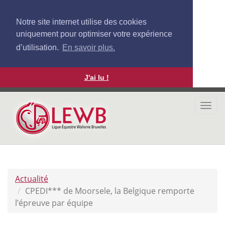
Notre site internet utilise des cookies
uniquement pour optimiser votre expérience
d’utilisation.
En savoir plus.
J'ai lu !
Aller
au
Togg
contenu
navi
principal
Actualité
CPEDI*** de Moorsele, la Belgique remporte
l’épreuve par équipe