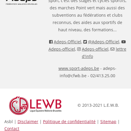
Sport, c'est des stages et cycles sportifs,
des marches Point vert mais aussi des
subventions au fédérations et clubs
reconnus, des aides aux sportifs de
haut niveau, des formations...
Adeps-Officiel
,
@Adeps-Officiel
,
Adeps-officiel
,
Adeps-officiel
,
lettre
d'info
www.sport-adeps.be
- adeps-
info@cfwb.be - 02/413.25.00
© 2013-2021 L.E.W.B.
Asbl |
Disclaimer
|
Politique de confidentialité
|
Sitemap
|
Contact