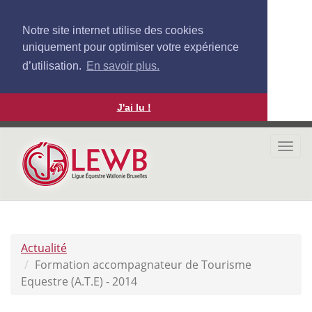
Notre site internet utilise des cookies
uniquement pour optimiser votre expérience
d’utilisation.
En savoir plus.
J'ai lu !
Aller
au
Togg
contenu
navi
principal
Actualité
Formation accompagnateur de Tourisme
Equestre (A.T.E) - 2014