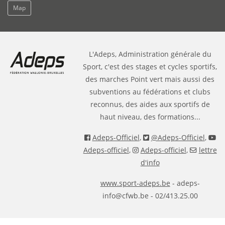
Map
L'Adeps, Administration générale du
Sport, c'est des stages et cycles sportifs,
des marches Point vert mais aussi des
subventions au fédérations et clubs
reconnus, des aides aux sportifs de
haut niveau, des formations...
Adeps-Officiel
,
@Adeps-Officiel
,
Adeps-officiel
,
Adeps-officiel
,
lettre
d'info
www.sport-adeps.be
- adeps-
info@cfwb.be - 02/413.25.00