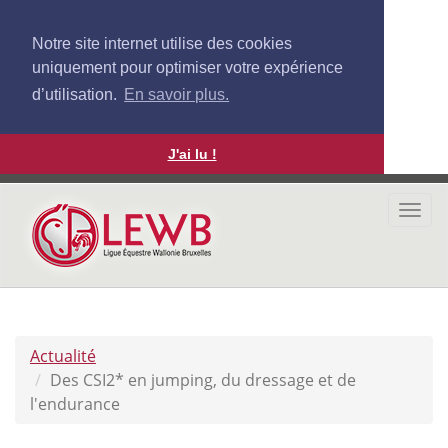
Notre site internet utilise des cookies
uniquement pour optimiser votre expérience
d’utilisation.
En savoir plus.
J'ai lu !
Aller
au
Togg
contenu
navi
principal
Actualité
Des CSI2* en jumping, du dressage et de
l'endurance