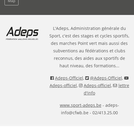
Map
L'Adeps, Administration générale du
Sport, c'est des stages et cycles sportifs,
des marches Point vert mais aussi des
subventions au fédérations et clubs
reconnus, des aides aux sportifs de
haut niveau, des formations...
Adeps-Officiel
,
@Adeps-Officiel
,
Adeps-officiel
,
Adeps-officiel
,
lettre
d'info
www.sport-adeps.be
- adeps-
info@cfwb.be - 02/413.25.00