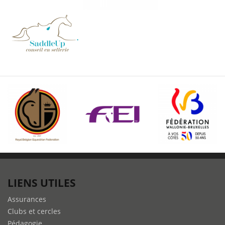
LIENS UTILES
Assurances
Clubs et cercles
Pédagogie