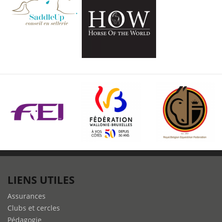
LIENS UTILES
Assurances
Clubs et cercles
Pédagogie