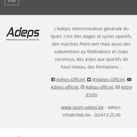
Map
L'Adeps, Administration générale du
Sport, c'est des stages et cycles sportifs,
des marches Point vert mais aussi des
subventions au fédérations et clubs
reconnus, des aides aux sportifs de
haut niveau, des formations...
Adeps-Officiel
,
@Adeps-Officiel
,
Adeps-officiel
,
Adeps-officiel
,
lettre
d'info
www.sport-adeps.be
- adeps-
info@cfwb.be - 02/413.25.00