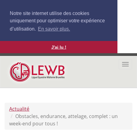
Notre site internet utilise des cookies
uniquement pour optimiser votre expérience
d’utilisation.
En savoir plus.
J'ai lu !
Aller
au
Togg
contenu
navi
principal
Actualité
Obstacles, endurance, attelage, complet : un
week-end pour tous !