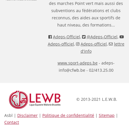
des marches Point vert mais aussi des
subventions au fédérations et clubs
reconnus, des aides aux sportifs de
haut niveau, des formations...
Adeps-Officiel
,
@Adeps-Officiel
,
Adeps-officiel
,
Adeps-officiel
,
lettre
d'info
www.sport-adeps.be
- adeps-
info@cfwb.be - 02/413.25.00
© 2013-2021 L.E.W.B.
Asbl |
Disclaimer
|
Politique de confidentialité
|
Sitemap
|
Contact