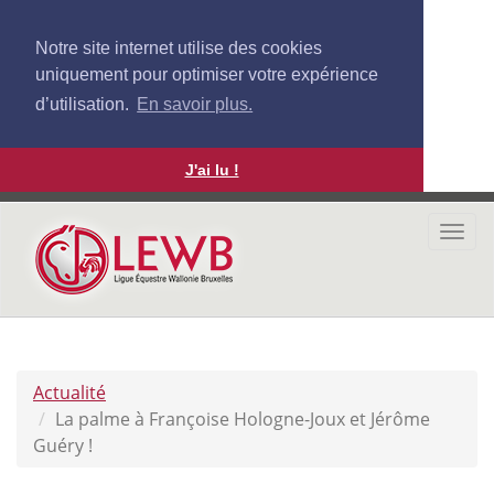
Notre site internet utilise des cookies
uniquement pour optimiser votre expérience
d’utilisation.
En savoir plus.
J'ai lu !
Aller
au
Togg
contenu
navi
principal
Actualité
La palme à Françoise Hologne-Joux et Jérôme
Guéry !