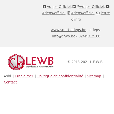
Adeps-Officiel
,
@Adeps-Officiel
,
Adeps-officiel
,
Adeps-officiel
,
lettre
d'info
www.sport-adeps.be
- adeps-
info@cfwb.be - 02/413.25.00
© 2013-2021 L.E.W.B.
Asbl |
Disclaimer
|
Politique de confidentialité
|
Sitemap
|
Contact