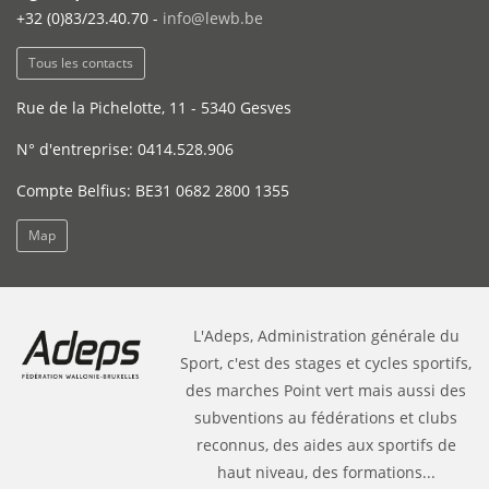
+32 (0)83/23.40.70 -
info@lewb.be
Tous les contacts
Rue de la Pichelotte, 11 - 5340 Gesves
N° d'entreprise: 0414.528.906
Compte Belfius: BE31 0682 2800 1355
Map
L'Adeps, Administration générale du
Sport, c'est des stages et cycles sportifs,
des marches Point vert mais aussi des
subventions au fédérations et clubs
reconnus, des aides aux sportifs de
haut niveau, des formations...