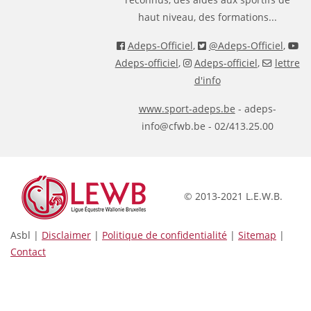
haut niveau, des formations...
Adeps-Officiel
,
@Adeps-Officiel
,
Adeps-officiel
,
Adeps-officiel
,
lettre
d'info
www.sport-adeps.be
- adeps-
info@cfwb.be - 02/413.25.00
© 2013-2021 L.E.W.B.
Asbl |
Disclaimer
|
Politique de confidentialité
|
Sitemap
|
Contact