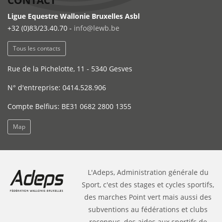
CONTACT
Ligue Equestre Wallonie Bruxelles Asbl
+32 (0)83/23.40.70 -
info@lewb.be
Tous les contacts
Rue de la Pichelotte, 11 - 5340 Gesves
N° d'entreprise: 0414.528.906
Compte Belfius: BE31 0682 2800 1355
Map
L'Adeps, Administration générale du
Sport, c'est des stages et cycles sportifs,
des marches Point vert mais aussi des
subventions au fédérations et clubs
reconnus, des aides aux sportifs de