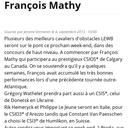
François Mathy
Soumis par
Jerome Vermeren
le 4. septembre 2013 - 10:00
Plusieurs des meilleurs cavaliers d'obstacles LEWB
seront sur le pont ce prochain week-end, dans des
concours de haut niveau. A commencer par François
Mathy qui participera au prestigieux CSIO5* de Calgary
au Canada. On se souviendra qu'il y a quelques
semaines, François avait accumulé les très bonnes
performances lors d'une précédente tournée outre-
Atlantique.
Grégory Wathelet prendra part aussi à un CSI5*, celui
de Donetsk en Ukraine.
Rik Hemeryck et Philippe Le Jeune seront en Italie, pour
le CSIO3* d'Arezzo tandis que Constant Van Paesschen
a choisi le CSI3* de Humlikon, en Suisse.
Autre rendez-vous important ce week-end, à Breda, aux