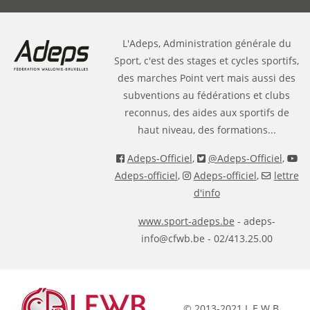
L'Adeps, Administration générale du
Sport, c'est des stages et cycles sportifs,
des marches Point vert mais aussi des
subventions au fédérations et clubs
reconnus, des aides aux sportifs de
haut niveau, des formations...
Adeps-Officiel
,
@Adeps-Officiel
,
Adeps-officiel
,
Adeps-officiel
,
lettre
d'info
www.sport-adeps.be
- adeps-
info@cfwb.be - 02/413.25.00
© 2013-2021 L.E.W.B.