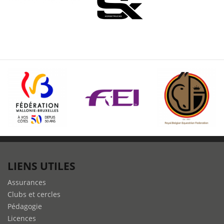
LIENS UTILES
Assurances
Clubs et cercles
Pédagogie
Licences