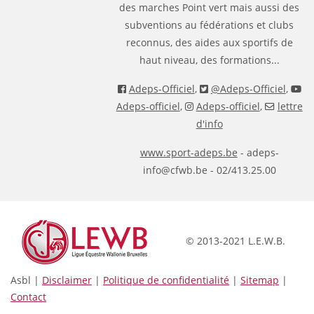
des marches Point vert mais aussi des
subventions au fédérations et clubs
reconnus, des aides aux sportifs de
haut niveau, des formations...
Adeps-Officiel
,
@Adeps-Officiel
,
Adeps-officiel
,
Adeps-officiel
,
lettre
d'info
www.sport-adeps.be
- adeps-
info@cfwb.be - 02/413.25.00
© 2013-2021 L.E.W.B.
Asbl |
Disclaimer
|
Politique de confidentialité
|
Sitemap
|
Contact