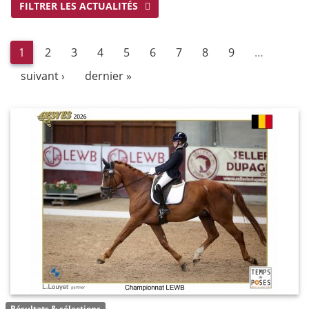
FILTRER LES ACTUALITÉS
1
2
3
4
5
6
7
8
9
…
suivant ›
dernier »
Résultats & sélections