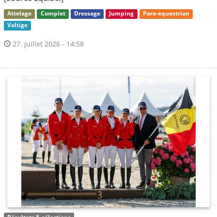
Attelage
Complet
Dressage
Jumping
Para-equestrian
Voltige
27. juillet 2026 - 14:58