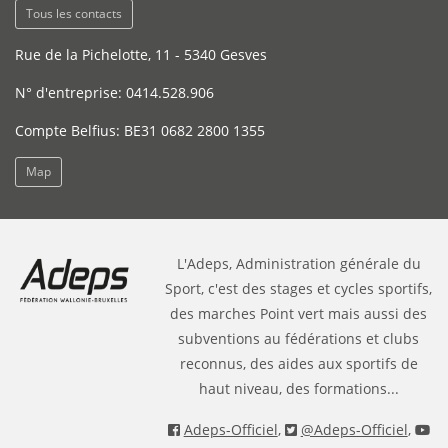
Tous les contacts
Rue de la Pichelotte, 11 - 5340 Gesves
N° d'entreprise: 0414.528.906
Compte Belfius: BE31 0682 2800 1355
Map
L'Adeps, Administration générale du
Sport, c'est des stages et cycles sportifs,
des marches Point vert mais aussi des
subventions au fédérations et clubs
reconnus, des aides aux sportifs de
haut niveau, des formations...
Adeps-Officiel
,
@Adeps-Officiel
,