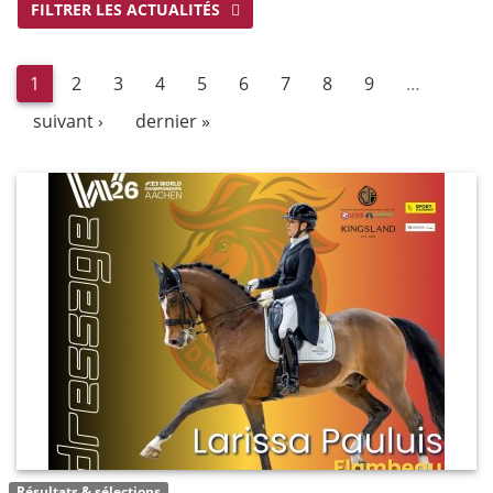
FILTRER LES ACTUALITÉS
1
2
3
4
5
6
7
8
9
…
suivant ›
dernier »
Résultats & sélections