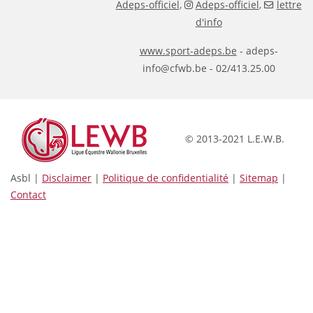
Adeps-officiel
,
Adeps-officiel
,
lettre
d'info
www.sport-adeps.be
- adeps-
info@cfwb.be - 02/413.25.00
© 2013-2021 L.E.W.B.
Asbl |
Disclaimer
|
Politique de confidentialité
|
Sitemap
|
Contact