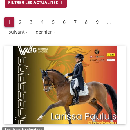
FILTRER LES ACTUALITÉS
1
2
3
4
5
6
7
8
9
…
suivant ›
dernier »
Résultats & sélections