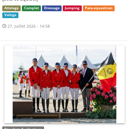
Attelage
Complet
Dressage
Jumping
Para-equestrian
Voltige
27. juillet 2026 - 14:58