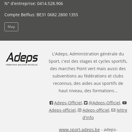
N° d'entreprise: 0414.528.906
Compte Belfius: BE31 0682 2800 1355
Map
L'Adeps, Administration générale du
Sport, c'est des stages et cycles sportifs,
des marches Point vert mais aussi des
subventions au fédérations et clubs
reconnus, des aides aux sportifs de
haut niveau, des formations...
Adeps-Officiel
,
@Adeps-Officiel
,
Adeps-officiel
,
Adeps-officiel
,
lettre
d'info
www.sport-adeps.be
- adeps-