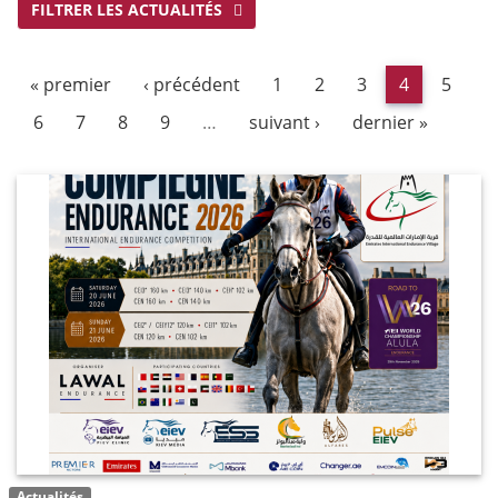
FILTRER LES ACTUALITÉS
« premier
‹ précédent
1
2
3
4
5
6
7
8
9
…
suivant ›
dernier »
Actualités