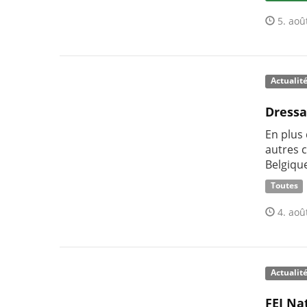
5. aoû
Actualit
Dressa
En plus
autres 
Belgique
Toutes
4. aoû
Actualit
FEI Na