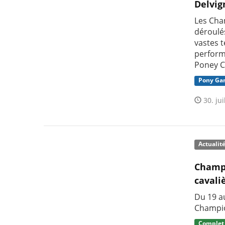
Delvig
Les Cha
déroulés
vastes t
perform
Poney C
Pony Ga
30. jui
Actualit
Champi
cavali
Du 19 au
Champio
Complet