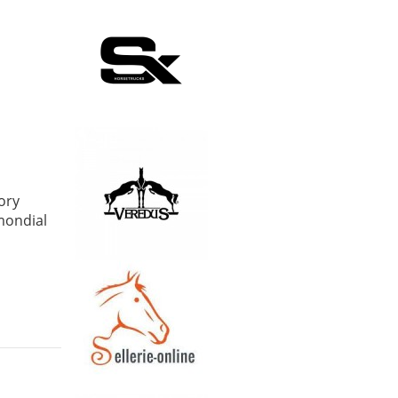
gory
mondial