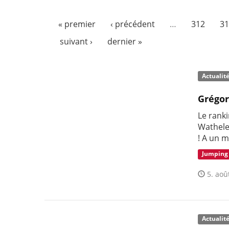
« premier
‹ précédent
…
312
31
suivant ›
dernier »
Actualit
Grégor
Le ranki
Wathele
! A un 
Jumping
5. aoû
Actualit