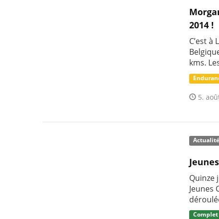
Morgan
2014 !
C’est à
Belgique
kms. Le
Enduran
5. aoû
Actualit
Jeunes
Quinze 
Jeunes 
déroulé
Complet