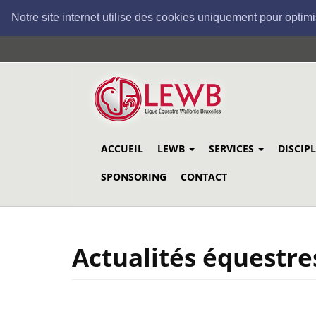
Notre site internet utilise des cookies uniquement pour optimi
Aller
au
contenu
principal
ACCUEIL
LEWB
SERVICES
DISCIP
SPONSORING
CONTACT
Actualités équestre