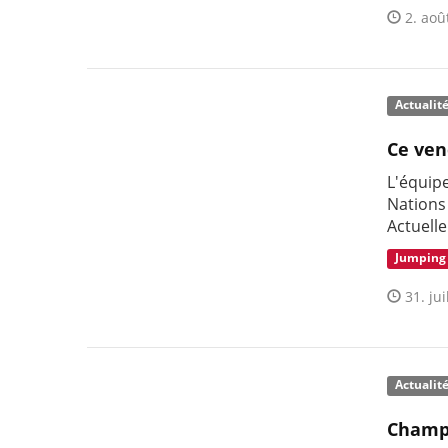
2. aoû
Actualit
Ce ven
L'équip
Nations
Actuell
Jumping
31. jui
Actualit
Champi