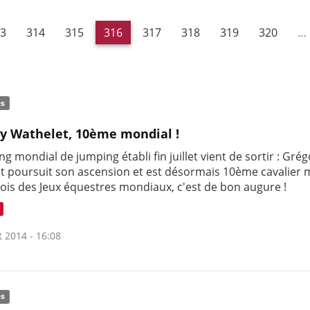
3
314
315
316
317
318
319
320
…
és
y Wathelet, 10ème mondial !
ng mondial de jumping établi fin juillet vient de sortir : Gré
t poursuit son ascension et est désormais 10ème cavalier 
mois des Jeux équestres mondiaux, c'est de bon augure !
t 2014 - 16:08
és