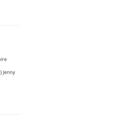
oire
1) Jenny