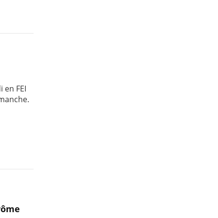
i en FEI
 manche.
érôme