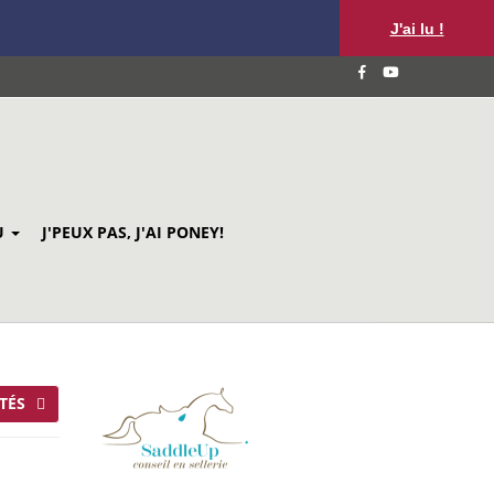
J'ai lu !
U
J'PEUX PAS, J'AI PONEY!
TÉS