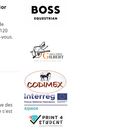
ior
de
 120
-vous.
ue des
 s'est