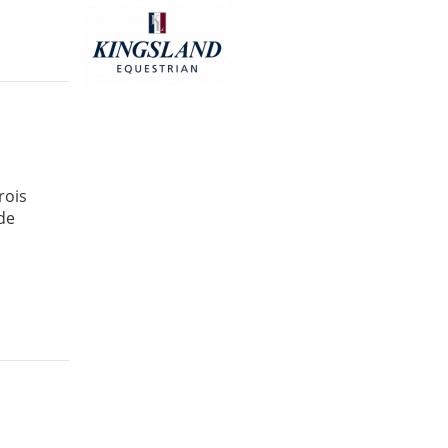
rois
de