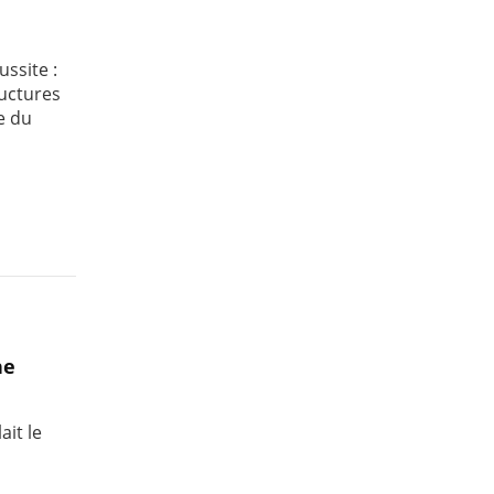
ussite :
ructures
e du
ne
ait le