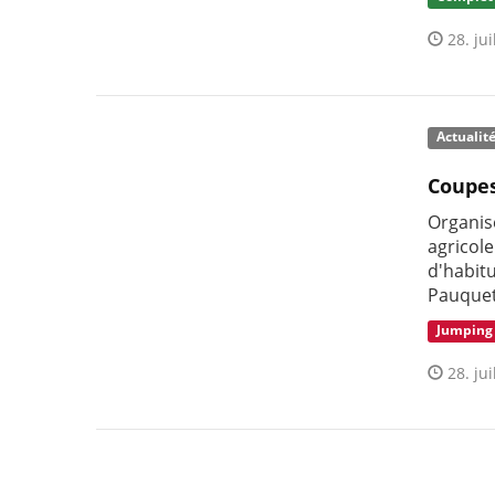
28. jui
Actualit
Coupes
Organis
agricol
d'habitu
Pauquet
Jumping
28. jui