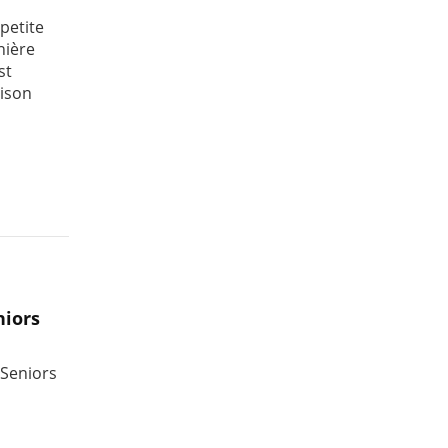
petite
nière
st
aison
iors
 Seniors