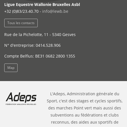
Ligue Equestre Wallonie Bruxelles Asbl
+32 (0)83/23.40.70 -
info@lewb.be
Tous les contacts
Rue de la Pichelotte, 11 - 5340 Gesves
N° d'entreprise: 0414.528.906
Compte Belfius: BE31 0682 2800 1355
Map
L'Adeps, Administration générale du
Sport, c'est des stages et cycles sportifs,
des marches Point vert mais aussi des
subventions au fédérations et clubs
reconnus, des aides aux sportifs de