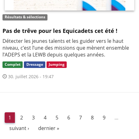
Résultats & sélections
Pas de trêve pour les Equicadets cet été !
Détecter les jeunes talents et les guider vers le haut
niveau, c’est l’une des missions que mènent ensemble
l’ADEPS et la LEWB depuis quelques années.
Complet
Dressage
Jumping
30. juillet 2026 - 19:47
1
2
3
4
5
6
7
8
9
…
suivant ›
dernier »