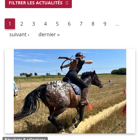
FILTRER LES ACTUALITÉS
1
2
3
4
5
6
7
8
9
…
suivant ›
dernier »
Résultats & sélections