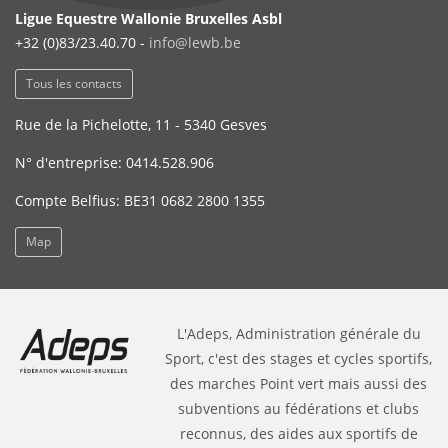
Ligue Equestre Wallonie Bruxelles Asbl
+32 (0)83/23.40.70 -
info@lewb.be
Tous les contacts
Rue de la Pichelotte, 11 - 5340 Gesves
N° d'entreprise: 0414.528.906
Compte Belfius: BE31 0682 2800 1355
Map
L'Adeps, Administration générale du
Sport, c'est des stages et cycles sportifs,
des marches Point vert mais aussi des
subventions au fédérations et clubs
reconnus, des aides aux sportifs de