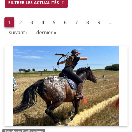
FILTRER LES ACTUALITÉS
1
2
3
4
5
6
7
8
9
…
suivant ›
dernier »
Résultats & sélections