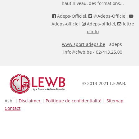
haut niveau, des formations...
Adeps-Officiel
,
@Adeps-Officiel
,
Adeps-officiel
,
Adeps-officiel
,
lettre
d'info
www.sport-adeps.be
- adeps-
info@cfwb.be - 02/413.25.00
© 2013-2021 L.E.W.B.
Asbl |
Disclaimer
|
Politique de confidentialité
|
Sitemap
|
Contact