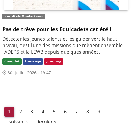
Résultats & sélections
Pas de trêve pour les Equicadets cet été !
Détecter les jeunes talents et les guider vers le haut
niveau, c’est l’une des missions que mènent ensemble
l’ADEPS et la LEWB depuis quelques années.
Complet
Dressage
Jumping
30. juillet 2026 - 19:47
1
2
3
4
5
6
7
8
9
…
suivant ›
dernier »