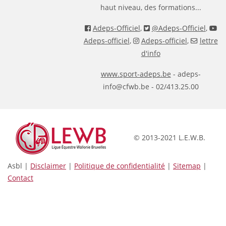
haut niveau, des formations...
Adeps-Officiel
,
@Adeps-Officiel
,
Adeps-officiel
,
Adeps-officiel
,
lettre
d'info
www.sport-adeps.be
- adeps-
info@cfwb.be - 02/413.25.00
© 2013-2021 L.E.W.B.
Asbl |
Disclaimer
|
Politique de confidentialité
|
Sitemap
|
Contact