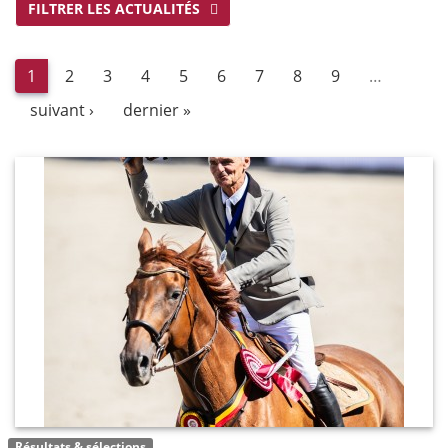
FILTRER LES ACTUALITÉS
1
2
3
4
5
6
7
8
9
…
suivant ›
dernier »
Résultats & sélections