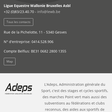
Ligue Equestre Wallonie Bruxelles Asbl
+32 (0)83/23.40.70 -
info@lewb.be
Tous les contacts
Rue de la Pichelotte, 11 - 5340 Gesves
N° d'entreprise: 0414.528.906
Compte Belfius: BE31 0682 2800 1355
Map
L'Adeps, Administration générale du
Sport, c'est des stages et cycles sportifs,
des marches Point vert mais aussi des
subventions au fédérations et clubs
reconnus, des aides aux sportifs de