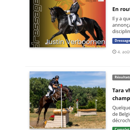
En rou
Il y a q
annonça
discipli
Dressag
4. aoû
Résultat
Tara v
champi
Quelque
de Belg
décroch
Complet