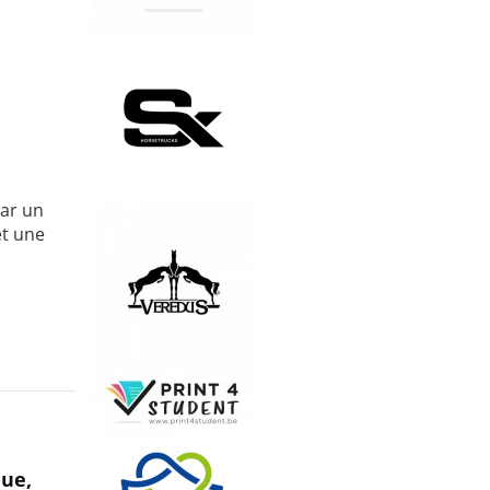
par un
et une
que,