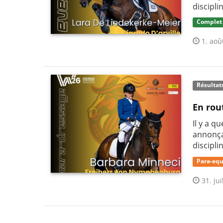
discipli
Complet
1. aoû
Résultat
En rou
Il y a q
annonça
discipli
Para-equ
31. jui