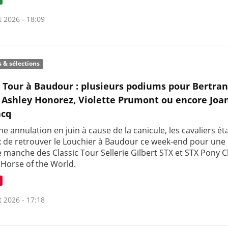
t 2026 - 18:09
s & sélections
c Tour à Baudour : plusieurs podiums pour Bertra
 Ashley Honorez, Violette Prumont ou encore Joa
cq
e annulation en juin à cause de la canicule, les cavaliers ét
 de retrouver le Louchier à Baudour ce week-end pour une
 manche des Classic Tour Sellerie Gilbert STX et STX Pony C
 Horse of the World.
t 2026 - 17:18