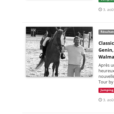
3. aoû
Résultat
Classi
Genin,
Walma
Après un
heureux
nouvelle
Tour by
Jumping
3. aoû