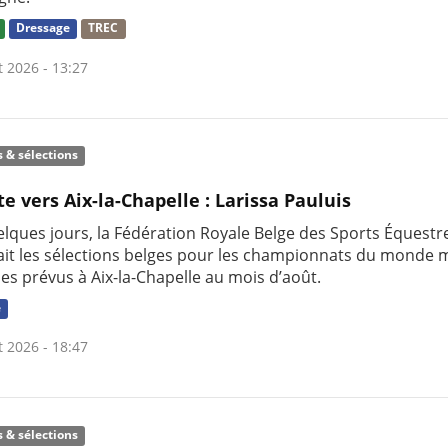
Dressage
TREC
t 2026 - 13:27
s & sélections
te vers Aix-la-Chapelle : Larissa Pauluis
uelques jours, la Fédération Royale Belge des Sports Équestr
it les sélections belges pour les championnats du monde m
nes prévus à Aix-la-Chapelle au mois d’août.
e
t 2026 - 18:47
s & sélections