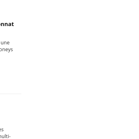
onnat
 une
poneys
es
ulti-