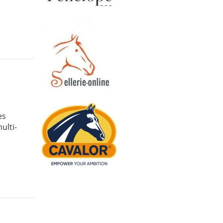
es
ulti-