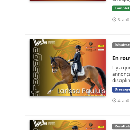
Complet
6. aoû
Résultat
En rou
Il y a q
annonça
discipli
Dressag
4. aoû
Résultat