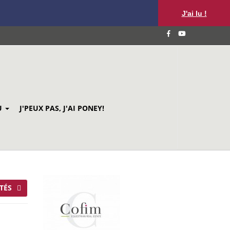
J'ai lu !
U
J'PEUX PAS, J'AI PONEY!
TÉS