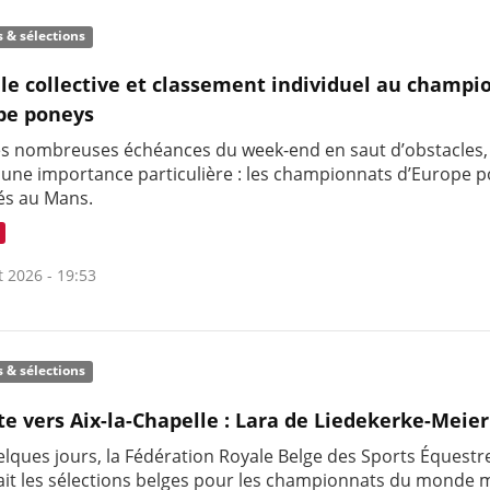
s & sélections
le collective et classement individuel au champi
pe poneys
es nombreuses échéances du week-end en saut d’obstacles,
t une importance particulière : les championnats d’Europe 
és au Mans.
t 2026 - 19:53
s & sélections
te vers Aix-la-Chapelle : Lara de Liedekerke-Meier
uelques jours, la Fédération Royale Belge des Sports Équestr
it les sélections belges pour les championnats du monde m