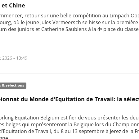
 et Chine
mmencer, retour sur une belle compétition au Limpach Op
urg, où le jeune Jules Vermeersch se hisse sur la premièr
um des juniors et Catherine Saublens à la 4ᵉ place du clas
t 2026 - 13:49
s & sélections
onnat du Monde d'Equitation de Travail: la sélec
rking Equitation Belgium est fier de vous présenter les deu
res belges qui représenteront la Belgique lors du Champion
’Equitation de Travail, du 8 au 13 septembre à Jerez de la F
gne.