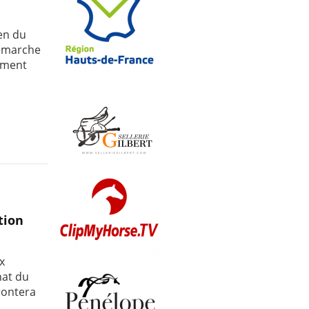
en du
e marche
sement
tion
x
nat du
rontera