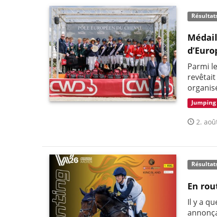
Résultat
Médail
d’Euro
Parmi l
revêtai
organis
Jumping
2. aoû
Résultat
En rou
Il y a q
annonça