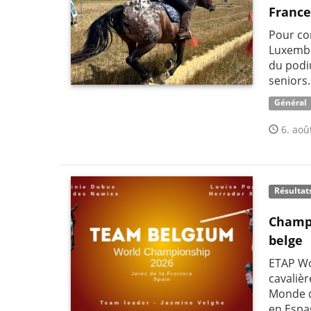
France
Pour co
Luxembo
du podi
seniors.
Général
6. aoû
Résultat
Champi
belge
ETAP Wo
cavaliè
Monde d
en Espa