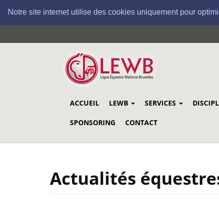
Notre site internet utilise des cookies uniquement pour optimi
Aller
au
contenu
principal
ACCUEIL
LEWB
SERVICES
DISCIP
SPONSORING
CONTACT
Actualités équestre