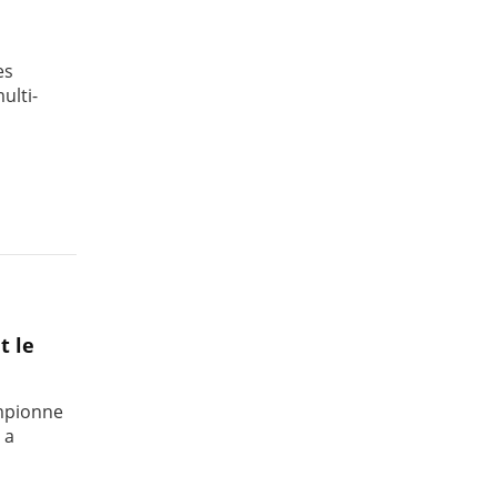
es
ulti-
t le
ampionne
 a