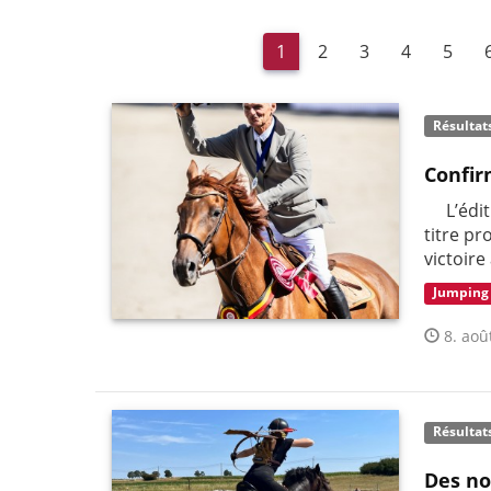
1
2
3
4
5
Résultat
Confir
L’éditi
titre pr
victoire
Jumping
8. aoû
Résultat
Des no