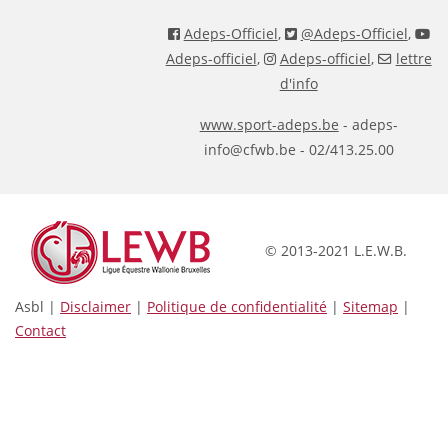
Adeps-Officiel
,
@Adeps-Officiel
,
Adeps-officiel
,
Adeps-officiel
,
lettre
d'info
www.sport-adeps.be
- adeps-
info@cfwb.be - 02/413.25.00
© 2013-2021 L.E.W.B.
Asbl |
Disclaimer
|
Politique de confidentialité
|
Sitemap
|
Contact