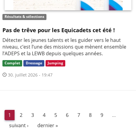
Résultats & sélections
Pas de trêve pour les Equicadets cet été !
Détecter les jeunes talents et les guider vers le haut
niveau, c’est l’une des missions que mènent ensemble
l’ADEPS et la LEWB depuis quelques années.
Complet
Dressage
Jumping
30. juillet 2026 - 19:47
1
2
3
4
5
6
7
8
9
…
suivant ›
dernier »