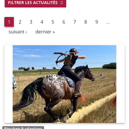
FILTRER LES ACTUALITÉS
1
2
3
4
5
6
7
8
9
…
suivant ›
dernier »
Résultats & sélections