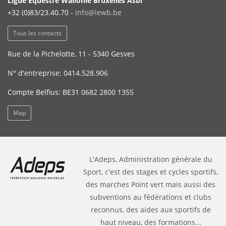
Ligue Equestre Wallonie Bruxelles Asbl
+32 (0)83/23.40.70 -
info@lewb.be
Tous les contacts
Rue de la Pichelotte, 11 - 5340 Gesves
N° d'entreprise: 0414.528.906
Compte Belfius: BE31 0682 2800 1355
Map
L'Adeps, Administration générale du
Sport, c'est des stages et cycles sportifs,
des marches Point vert mais aussi des
subventions au fédérations et clubs
reconnus, des aides aux sportifs de
haut niveau, des formations...