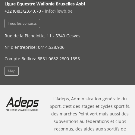
Ligue Equestre Wallonie Bruxelles Asbl
+32 (0)83/23.40.70 -
info@lewb.be
Tous les contacts
Rue de la Pichelotte, 11 - 5340 Gesves
N° d'entreprise: 0414.528.906
Compte Belfius: BE31 0682 2800 1355
Map
L'Adeps, Administration générale du
Sport, c'est des stages et cycles sportifs,
des marches Point vert mais aussi des
subventions au fédérations et clubs
reconnus, des aides aux sportifs de