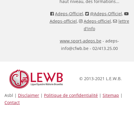
haut niveau, des formations...
Adeps-Officiel
,
@Adeps-Officiel
,
Adeps-officiel
,
Adeps-officiel
,
lettre
d'info
www.sport-adeps.be
- adeps-
info@cfwb.be - 02/413.25.00
© 2013-2021 L.E.W.B.
Asbl |
Disclaimer
|
Politique de confidentialité
|
Sitemap
|
Contact