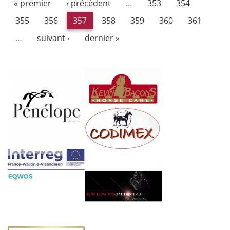
« premier
‹ précédent
…
353
354
355
356
357
358
359
360
361
…
suivant ›
dernier »