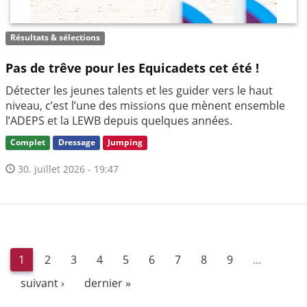
Résultats & sélections
Pas de trêve pour les Equicadets cet été !
Détecter les jeunes talents et les guider vers le haut
niveau, c’est l’une des missions que mènent ensemble
l’ADEPS et la LEWB depuis quelques années.
Complet
Dressage
Jumping
30. juillet 2026 - 19:47
1
2
3
4
5
6
7
8
9
…
suivant ›
dernier »