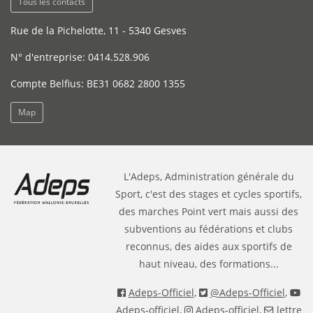
Tous les contacts
Rue de la Pichelotte, 11 - 5340 Gesves
N° d'entreprise: 0414.528.906
Compte Belfius: BE31 0682 2800 1355
Map
L'Adeps, Administration générale du
Sport, c'est des stages et cycles sportifs,
des marches Point vert mais aussi des
subventions au fédérations et clubs
reconnus, des aides aux sportifs de
haut niveau, des formations...
Adeps-Officiel
,
@Adeps-Officiel
,
Adeps-officiel
,
Adeps-officiel
,
lettre