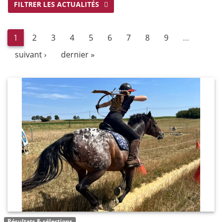
FILTRER LES ACTUALITÉS
1
2
3
4
5
6
7
8
9
…
suivant ›
dernier »
Résultats & sélections