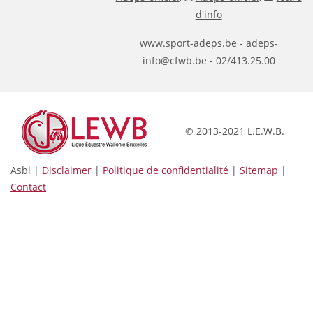
d'info
www.sport-adeps.be
- adeps-
info@cfwb.be - 02/413.25.00
© 2013-2021 L.E.W.B.
Asbl |
Disclaimer
|
Politique de confidentialité
|
Sitemap
|
Contact