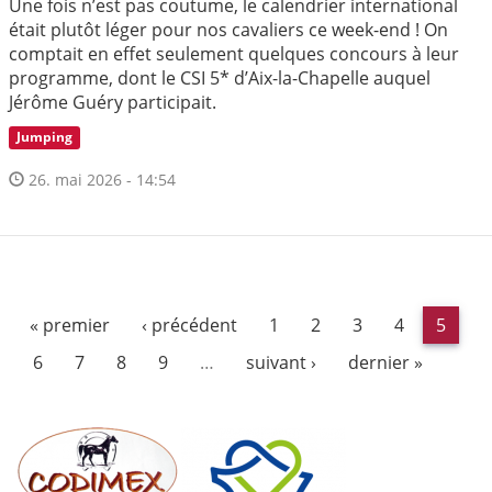
Une fois n’est pas coutume, le calendrier international
était plutôt léger pour nos cavaliers ce week-end ! On
comptait en effet seulement quelques concours à leur
programme, dont le CSI 5* d’Aix-la-Chapelle auquel
Jérôme Guéry participait.
Jumping
26. mai 2026 - 14:54
« premier
‹ précédent
1
2
3
4
5
6
7
8
9
…
suivant ›
dernier »