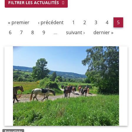
FILTRER LES ACTUALITÉS
« premier
‹ précédent
1
2
3
4
5
6
7
8
9
…
suivant ›
dernier »
Actualités