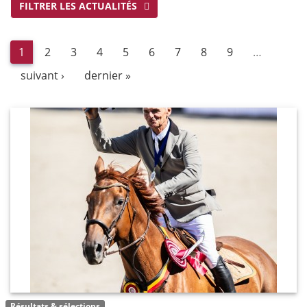
FILTRER LES ACTUALITÉS
1
2
3
4
5
6
7
8
9
…
suivant ›
dernier »
Résultats & sélections