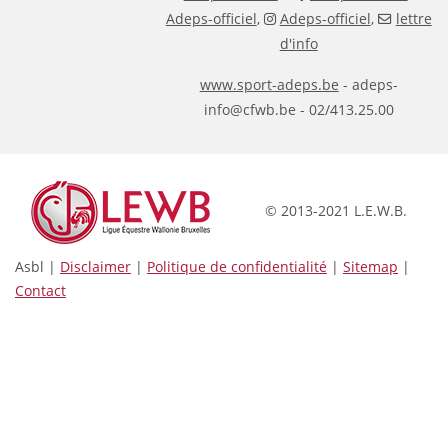
Adeps-officiel
,
Adeps-officiel
,
lettre
d'info
www.sport-adeps.be
- adeps-
info@cfwb.be - 02/413.25.00
© 2013-2021 L.E.W.B.
Asbl |
Disclaimer
|
Politique de confidentialité
|
Sitemap
|
Contact