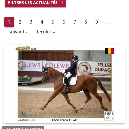
FILTRER LES ACTUALITÉS
1
2
3
4
5
6
7
8
9
…
suivant ›
dernier »
Résultats & sélections