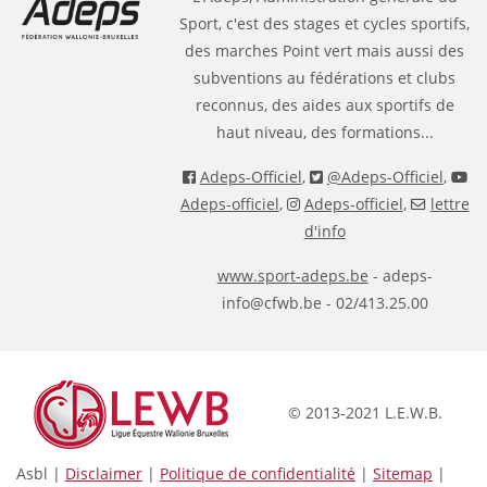
Sport, c'est des stages et cycles sportifs,
des marches Point vert mais aussi des
subventions au fédérations et clubs
reconnus, des aides aux sportifs de
haut niveau, des formations...
Adeps-Officiel
,
@Adeps-Officiel
,
Adeps-officiel
,
Adeps-officiel
,
lettre
d'info
www.sport-adeps.be
- adeps-
info@cfwb.be - 02/413.25.00
© 2013-2021 L.E.W.B.
Asbl |
Disclaimer
|
Politique de confidentialité
|
Sitemap
|