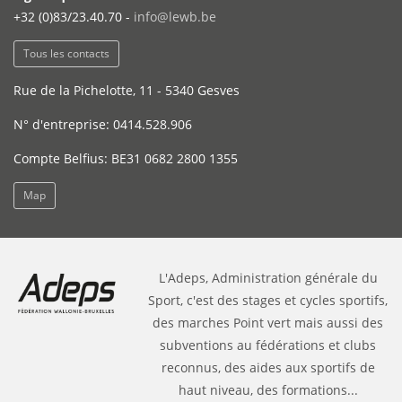
+32 (0)83/23.40.70 -
info@lewb.be
Tous les contacts
Rue de la Pichelotte, 11 - 5340 Gesves
N° d'entreprise: 0414.528.906
Compte Belfius: BE31 0682 2800 1355
Map
L'Adeps, Administration générale du
Sport, c'est des stages et cycles sportifs,
des marches Point vert mais aussi des
subventions au fédérations et clubs
reconnus, des aides aux sportifs de
haut niveau, des formations...