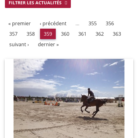
FILTRER LES ACTUALITÉS
« premier
‹ précédent
…
355
356
357
358
359
360
361
362
363
suivant ›
dernier »