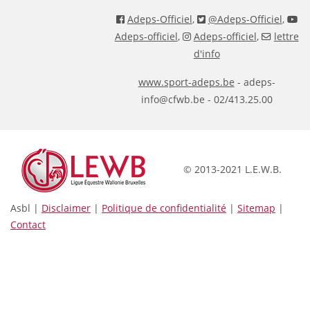
Adeps-Officiel
,
@Adeps-Officiel
,
Adeps-officiel
,
Adeps-officiel
,
lettre
d'info
www.sport-adeps.be
- adeps-
info@cfwb.be - 02/413.25.00
© 2013-2021 L.E.W.B.
Asbl |
Disclaimer
|
Politique de confidentialité
|
Sitemap
|
Contact