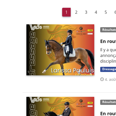
1
2
3
4
5
Résultat
En rou
Il y a q
annonça
discipli
Dressag
4. aoû
Résultat
En rou