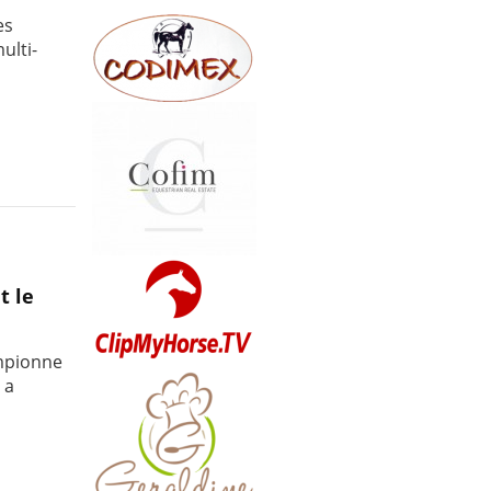
es
ulti-
t le
ampionne
 a