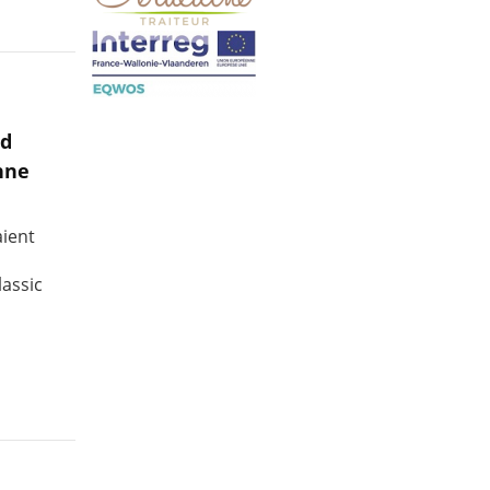
nd
nne
aient
lassic