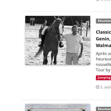
Résultat
Classi
Genin,
Walma
Après un
heureux
nouvelle
Tour by
Jumping
3. aoû
Résultat