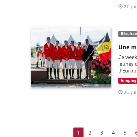
27. jui
Résultat
Une mé
Ce week
jeunes 
d’Europ
Jumping
26. jui
1
2
3
4
5