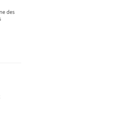
une des
s
t