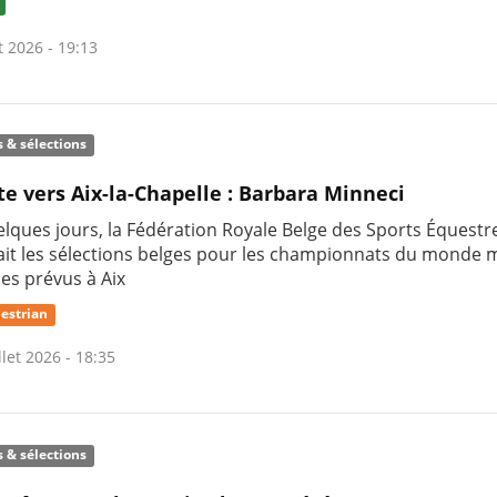
t 2026 - 19:13
s & sélections
te vers Aix-la-Chapelle : Barbara Minneci
uelques jours, la Fédération Royale Belge des Sports Équestr
it les sélections belges pour les championnats du monde m
nes prévus à Aix
estrian
llet 2026 - 18:35
s & sélections