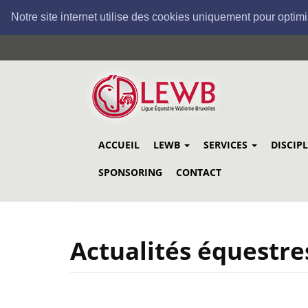
Notre site internet utilise des cookies uniquement pour optimi
Aller
au
contenu
principal
ACCUEIL
LEWB
SERVICES
DISCIP
SPONSORING
CONTACT
Actualités équestre