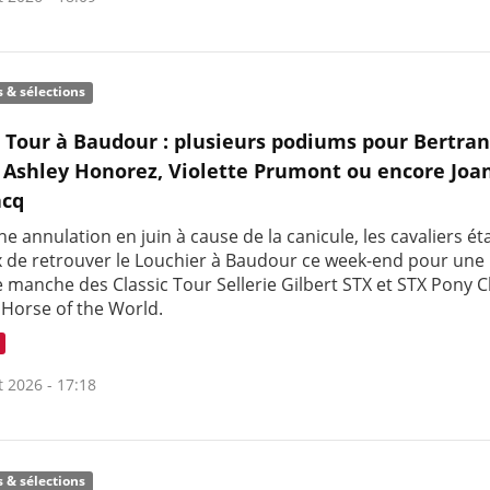
s & sélections
c Tour à Baudour : plusieurs podiums pour Bertra
 Ashley Honorez, Violette Prumont ou encore Joa
cq
e annulation en juin à cause de la canicule, les cavaliers ét
 de retrouver le Louchier à Baudour ce week-end pour une
 manche des Classic Tour Sellerie Gilbert STX et STX Pony C
 Horse of the World.
t 2026 - 17:18
s & sélections