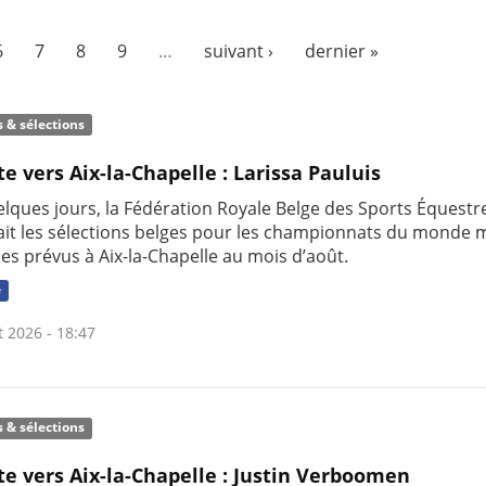
6
7
8
9
…
suivant ›
dernier »
s & sélections
te vers Aix-la-Chapelle : Larissa Pauluis
uelques jours, la Fédération Royale Belge des Sports Équestr
it les sélections belges pour les championnats du monde m
nes prévus à Aix-la-Chapelle au mois d’août.
e
t 2026 - 18:47
s & sélections
te vers Aix-la-Chapelle : Justin Verboomen