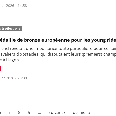
llet 2026 - 14:58
s & sélections
daille de bronze européenne pour les young ride
-end revêtait une importance toute particulière pour certa
cavaliers d’obstacles, qui disputaient leurs (premiers) cham
e à Hagen.
llet 2026 - 20:30
6
7
8
9
…
suivant ›
dernier »