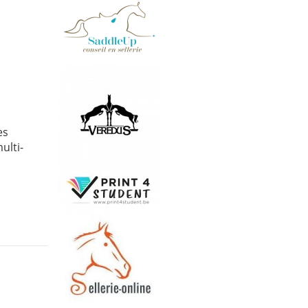
es
ulti-