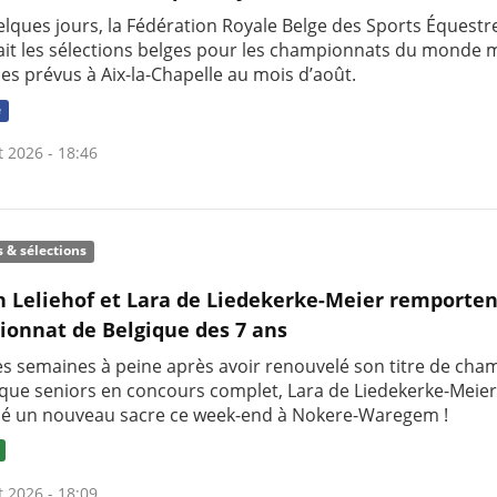
uelques jours, la Fédération Royale Belge des Sports Équestr
it les sélections belges pour les championnats du monde m
nes prévus à Aix-la-Chapelle au mois d’août.
e
t 2026 - 18:46
s & sélections
h Leliehof et Lara de Liedekerke-Meier remporten
onnat de Belgique des 7 ans
s semaines à peine après avoir renouvelé son titre de ch
ique seniors en concours complet, Lara de Liedekerke-Meier
é un nouveau sacre ce week-end à Nokere-Waregem !
t 2026 - 18:09