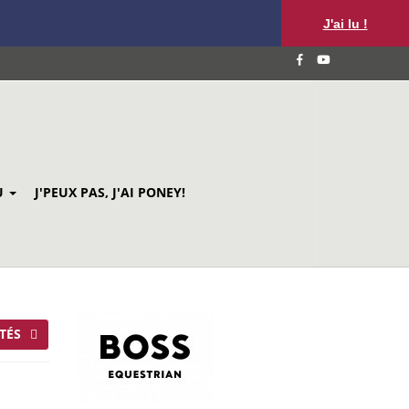
J'ai lu !
U
J'PEUX PAS, J'AI PONEY!
TÉS