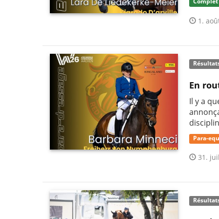
Complet
1. aoû
Résultat
En rou
Il y a q
annonça
discipli
Para-equ
31. jui
Résultat