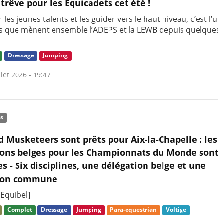
 trêve pour les Equicadets cet été !
 les jeunes talents et les guider vers le haut niveau, c’est l’
s que mènent ensemble l’ADEPS et la LEWB depuis quelque
Dressage
Jumping
llet 2026 - 19:47
és
d Musketeers sont prêts pour Aix-la-Chapelle : les
ions belges pour les Championnats du Monde son
s - Six disciplines, une délégation belge et une
ion commune
 Equibel]
Complet
Dressage
Jumping
Para-equestrian
Voltige