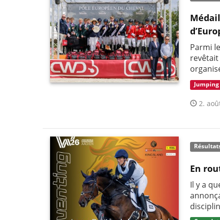
Médail
d’Euro
Parmi l
revêtai
organis
Jumping
2. aoû
Résultat
En rou
Il y a q
annonça
discipli