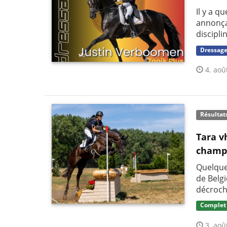
Il y a q
annonça
discipli
Dressag
4. aoû
Résultat
Tara v
champi
Quelque
de Belg
décroch
Complet
3. aoû