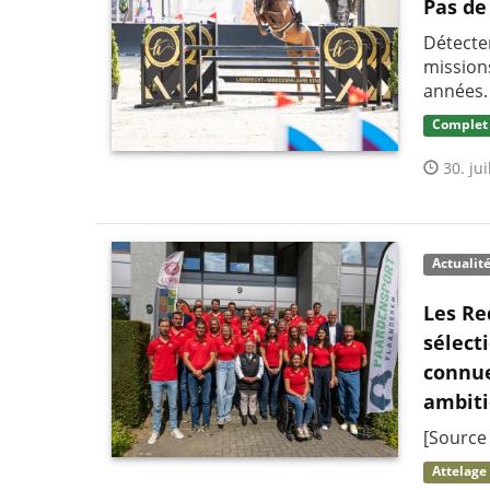
Pas de
Détecter
mission
années.
Complet
30. jui
Actualit
Les Re
sélect
connue
ambit
[Source
Attelage