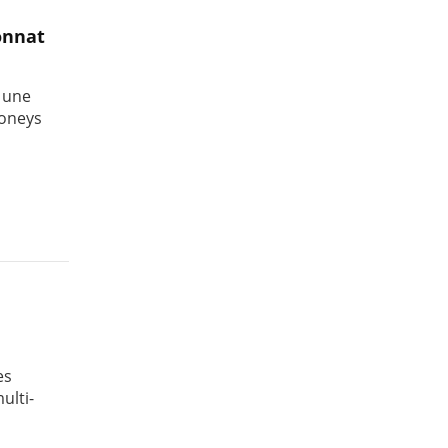
onnat
 une
poneys
es
ulti-