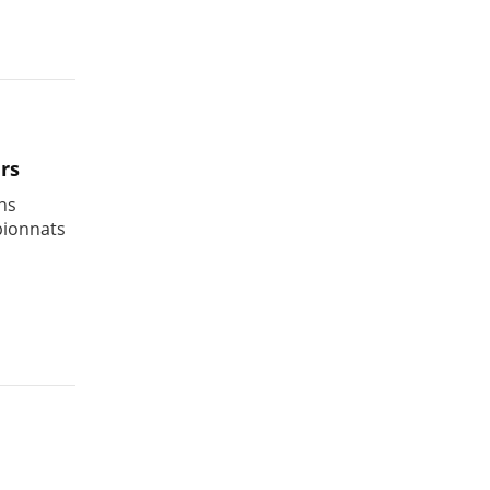
rs
ins
pionnats