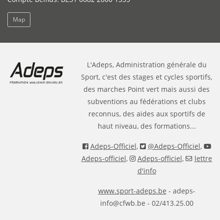
Map
L'Adeps, Administration générale du
Sport, c'est des stages et cycles sportifs,
des marches Point vert mais aussi des
subventions au fédérations et clubs
reconnus, des aides aux sportifs de
haut niveau, des formations...
Adeps-Officiel
,
@Adeps-Officiel
,
Adeps-officiel
,
Adeps-officiel
,
lettre
d'info
www.sport-adeps.be
- adeps-
info@cfwb.be - 02/413.25.00