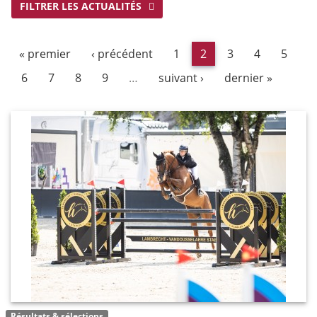
FILTRER LES ACTUALITÉS
« premier
‹ précédent
1
2
3
4
5
6
7
8
9
…
suivant ›
dernier »
Résultats & sélections