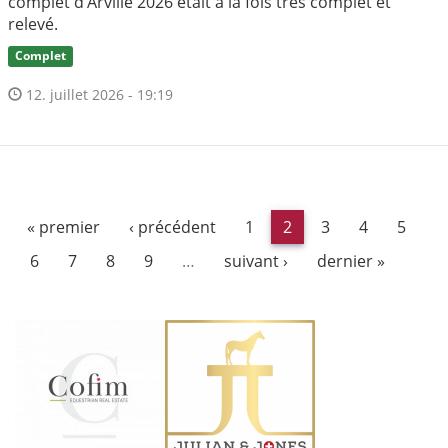
complet d’Arville 2026 était à la fois très complet et
relevé.
Complet
12. juillet 2026 - 19:19
« premier
‹ précédent
1
2
3
4
5
6
7
8
9
…
suivant ›
dernier »