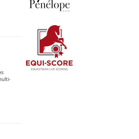
es
ulti-