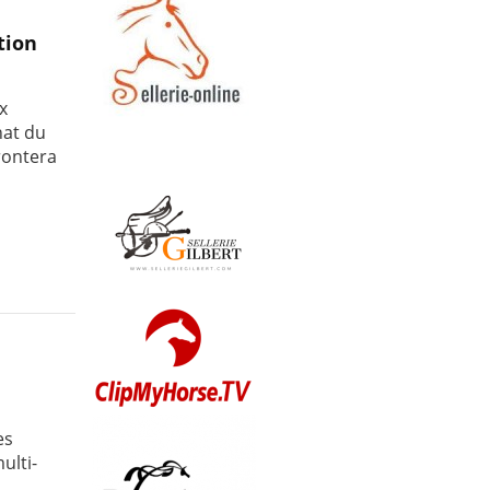
tion
x
nat du
rontera
es
ulti-