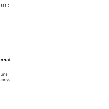
lassic
onnat
 une
poneys