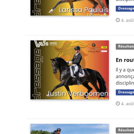
Dressag
4. aoû
Résultat
En rou
Il y a q
annonça
discipli
Dressag
4. aoû
Résultat