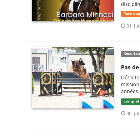
discipli
Para-equ
31. jui
Résultat
Pas de
Détecter
mission
années.
Complet
30. jui