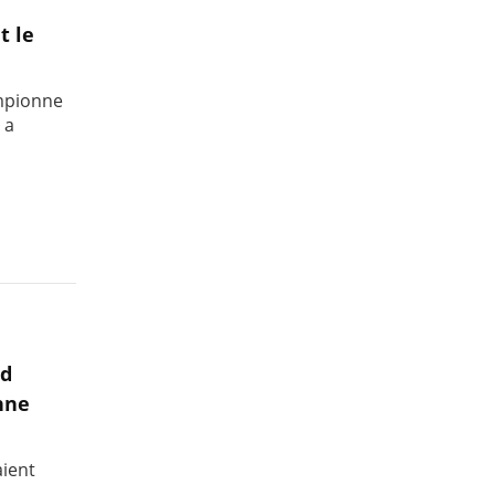
t le
ampionne
 a
nd
nne
aient