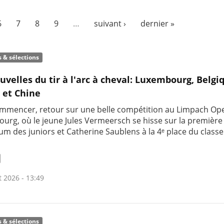
6
7
8
9
…
suivant ›
dernier »
s & sélections
uvelles du tir à l'arc à cheval: Luxembourg, Belgi
 et Chine
mmencer, retour sur une belle compétition au Limpach Op
urg, où le jeune Jules Vermeersch se hisse sur la premièr
um des juniors et Catherine Saublens à la 4ᵉ place du clas
t 2026 - 13:49
s & sélections