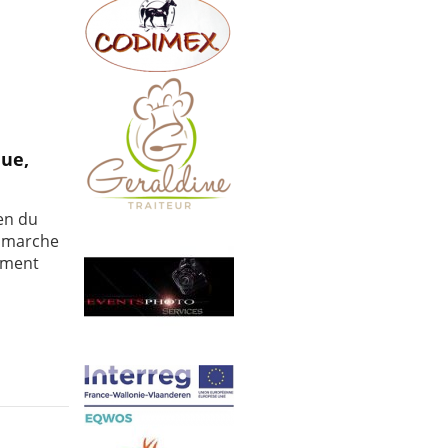
que,
en du
e marche
sement