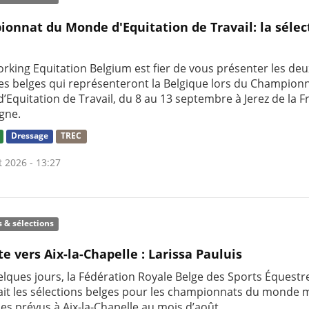
onnat du Monde d'Equitation de Travail: la sélec
rking Equitation Belgium est fier de vous présenter les deu
res belges qui représenteront la Belgique lors du Champion
’Equitation de Travail, du 8 au 13 septembre à Jerez de la F
gne.
Dressage
TREC
t 2026 - 13:27
s & sélections
te vers Aix-la-Chapelle : Larissa Pauluis
uelques jours, la Fédération Royale Belge des Sports Équestr
it les sélections belges pour les championnats du monde m
nes prévus à Aix-la-Chapelle au mois d’août.