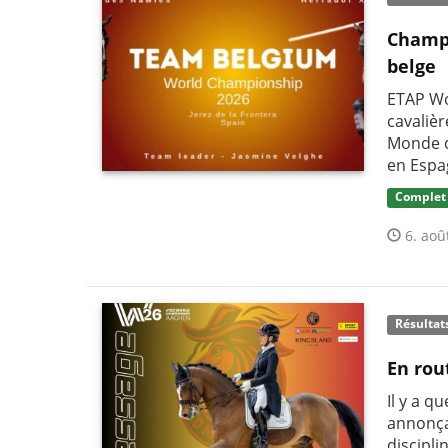
Champi
belge
ETAP Wo
cavaliè
Monde d
en Espa
Complet
6. aoû
Résultat
En rou
Il y a q
annonça
discipli