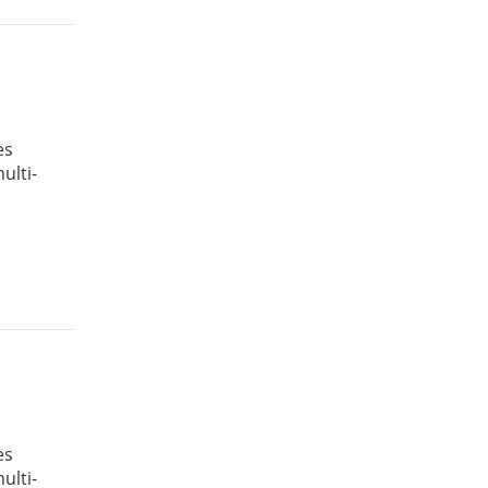
es
ulti-
es
ulti-