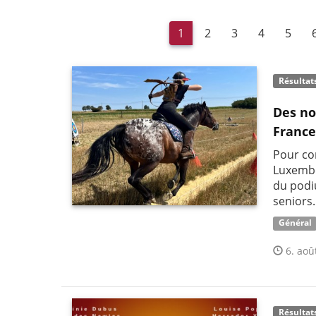
1
2
3
4
5
Résultat
Des no
France
Pour co
Luxembo
du podi
seniors.
Général
6. aoû
Résultat