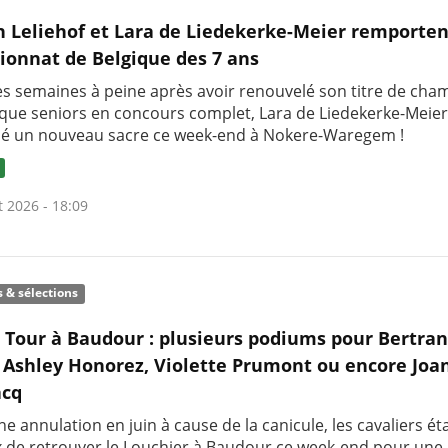
h Leliehof et Lara de Liedekerke-Meier remporten
onnat de Belgique des 7 ans
s semaines à peine après avoir renouvelé son titre de ch
ique seniors en concours complet, Lara de Liedekerke-Meier
é un nouveau sacre ce week-end à Nokere-Waregem !
t 2026 - 18:09
s & sélections
c Tour à Baudour : plusieurs podiums pour Bertra
 Ashley Honorez, Violette Prumont ou encore Joa
cq
e annulation en juin à cause de la canicule, les cavaliers ét
 de retrouver le Louchier à Baudour ce week-end pour une