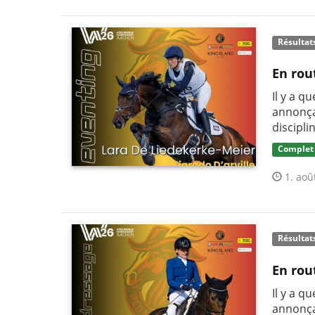
Résultat
En rou
Il y a q
annonça
discipli
Complet
1. aoû
Résultat
En rou
Il y a q
annonça