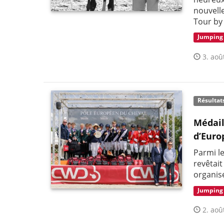
nouvelle
Tour by
Jumping
3. aoû
Résultat
Médail
d’Euro
Parmi l
revêtai
organis
Jumping
2. aoû