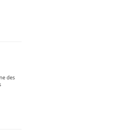
une des
s