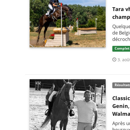
Tara v
champi
Quelque
de Belg
décroch
Complet
3. aoû
Résultat
Classi
Genin,
Walma
Après un
heureux