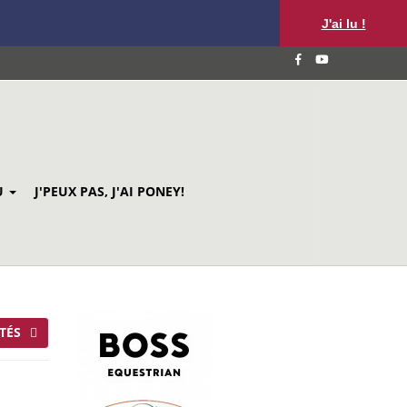
J'ai lu !
U
J'PEUX PAS, J'AI PONEY!
TÉS