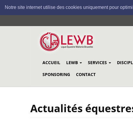
Notre site internet utilise des cookies uniquement pour optimi
Aller
au
contenu
principal
ACCUEIL
LEWB
SERVICES
DISCIP
SPONSORING
CONTACT
Actualités équestre