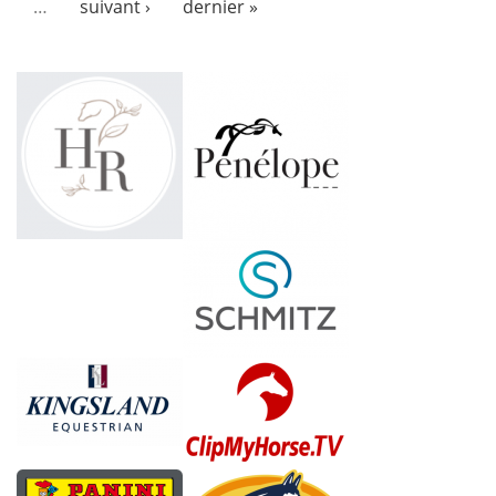
…
suivant ›
dernier »