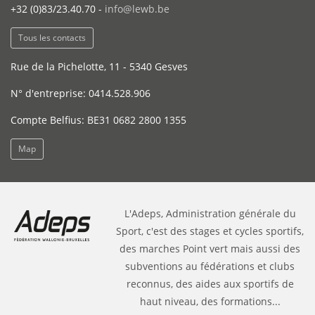
+32 (0)83/23.40.70 -
info@lewb.be
Tous les contacts
Rue de la Pichelotte, 11 - 5340 Gesves
N° d'entreprise: 0414.528.906
Compte Belfius: BE31 0682 2800 1355
Map
L'Adeps, Administration générale du
Sport, c'est des stages et cycles sportifs,
des marches Point vert mais aussi des
subventions au fédérations et clubs
reconnus, des aides aux sportifs de
haut niveau, des formations...