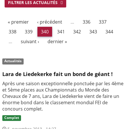
FILTRER LES ACTUALITÉS
« premier
‹ précédent
…
336
337
338
339
340
341
342
343
344
…
suivant ›
dernier »
Actualités
Lara de Liedekerke fait un bond de géant !
Après une saison exceptionnelle ponctuée par les 4ème
et 5ème places aux Championnats du Monde des
Chevaux de 7 ans, Lara de Liedekerke vient de faire un
énorme bond dans le classement mondial FEI de
concours complet.
Complet
5. novembre 2013 - 14:27