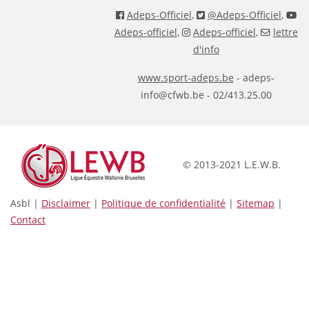
Adeps-Officiel
,
@Adeps-Officiel
,
Adeps-officiel
,
Adeps-officiel
,
lettre
d'info
www.sport-adeps.be
- adeps-
info@cfwb.be - 02/413.25.00
© 2013-2021 L.E.W.B.
Asbl |
Disclaimer
|
Politique de confidentialité
|
Sitemap
|
Contact