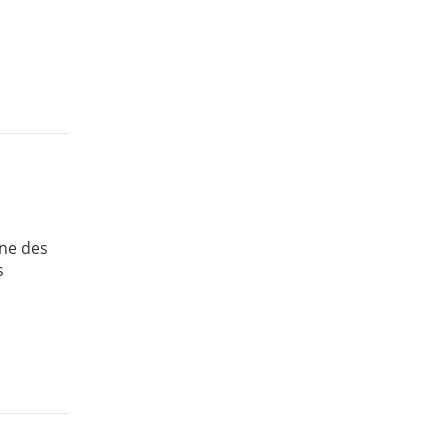
une des
s