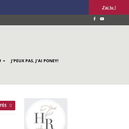
J'ai lu !
U
J'PEUX PAS, J'AI PONEY!
TÉS