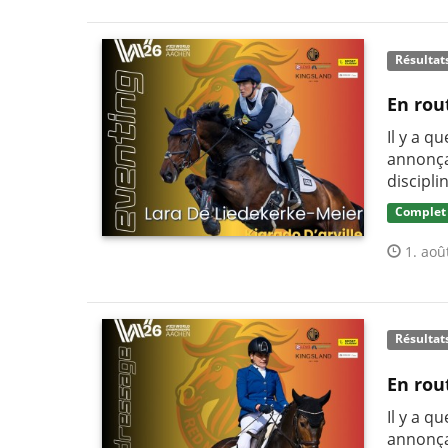
Résultat
En rou
Il y a q
annonça
discipli
Complet
1. aoû
Résultat
En rou
Il y a q
annonça