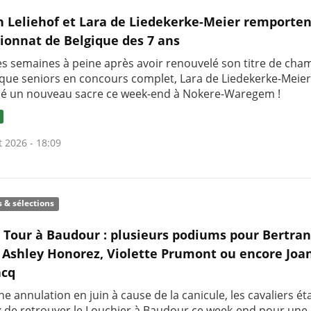
h Leliehof et Lara de Liedekerke-Meier remporten
onnat de Belgique des 7 ans
s semaines à peine après avoir renouvelé son titre de ch
ique seniors en concours complet, Lara de Liedekerke-Meier
é un nouveau sacre ce week-end à Nokere-Waregem !
t 2026 - 18:09
s & sélections
c Tour à Baudour : plusieurs podiums pour Bertra
 Ashley Honorez, Violette Prumont ou encore Joa
cq
e annulation en juin à cause de la canicule, les cavaliers ét
 de retrouver le Louchier à Baudour ce week-end pour une