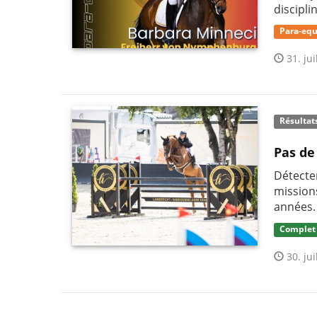
discipli
Para-equ
31. jui
Résultat
Pas de
Détecter
mission
années.
Complet
30. jui