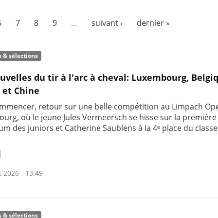
6
7
8
9
…
suivant ›
dernier »
s & sélections
uvelles du tir à l'arc à cheval: Luxembourg, Belgi
 et Chine
mmencer, retour sur une belle compétition au Limpach Op
urg, où le jeune Jules Vermeersch se hisse sur la premièr
um des juniors et Catherine Saublens à la 4ᵉ place du clas
t 2026 - 13:49
s & sélections