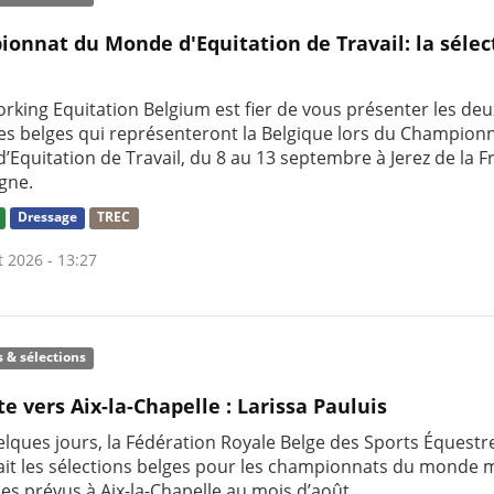
onnat du Monde d'Equitation de Travail: la sélec
rking Equitation Belgium est fier de vous présenter les deu
res belges qui représenteront la Belgique lors du Champion
’Equitation de Travail, du 8 au 13 septembre à Jerez de la F
gne.
Dressage
TREC
t 2026 - 13:27
s & sélections
te vers Aix-la-Chapelle : Larissa Pauluis
uelques jours, la Fédération Royale Belge des Sports Équestr
it les sélections belges pour les championnats du monde m
nes prévus à Aix-la-Chapelle au mois d’août.