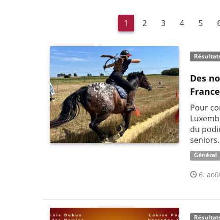
1
2
3
4
5
Résultat
Des no
France
Pour co
Luxembo
du podi
seniors.
Général
6. aoû
Résultat