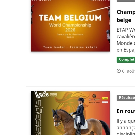
Champi
belge
ETAP Wo
cavaliè
Monde d
en Espa
Complet
6. aoû
Résultat
En rou
Il y a q
annonça
discipli