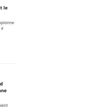
t le
ampionne
 a
nd
nne
aient