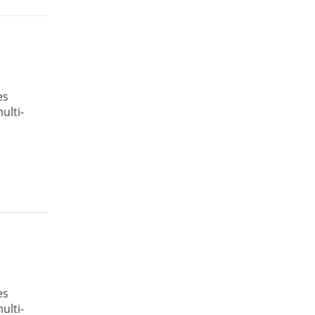
es
ulti-
es
ulti-