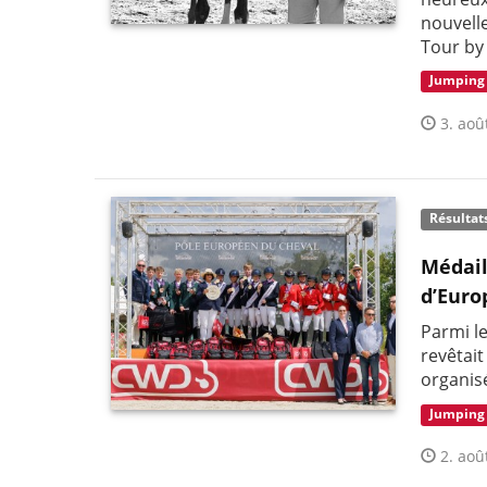
nouvelle
Tour by
Jumping
3. aoû
Résultat
Médail
d’Euro
Parmi l
revêtai
organis
Jumping
2. aoû