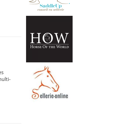
es
ulti-