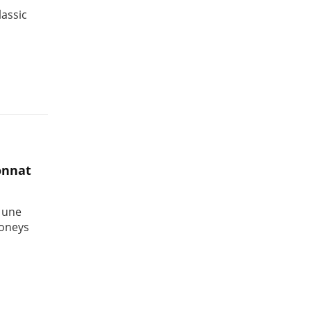
lassic
onnat
 une
poneys