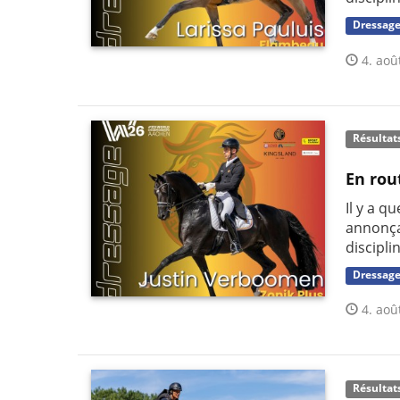
Dressag
4. aoû
Résultat
En rou
Il y a q
annonça
discipli
Dressag
4. aoû
Résultat