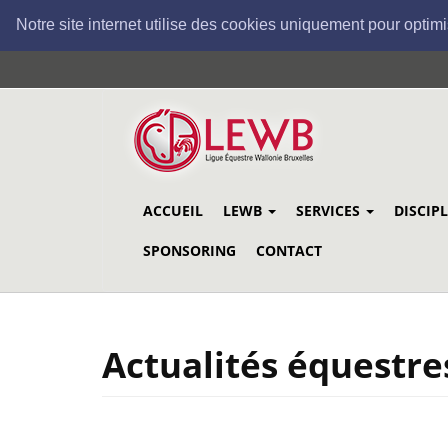
Notre site internet utilise des cookies uniquement pour optimi
Aller
au
contenu
principal
ACCUEIL
LEWB
SERVICES
DISCIP
SPONSORING
CONTACT
Actualités équestre