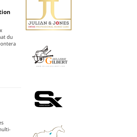
tion
x
nat du
rontera
es
ulti-