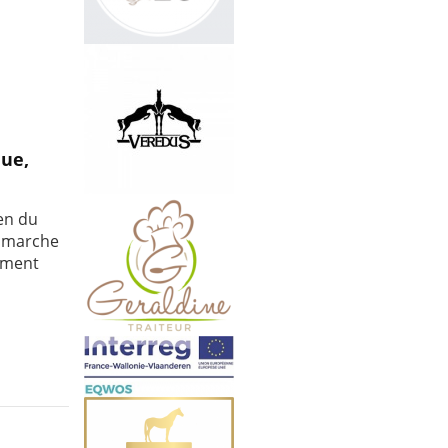
que,
en du
e marche
sement