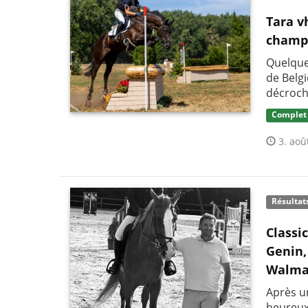
Tara v
champi
Quelque
de Belg
décroch
Complet
3. aoû
Résultat
Classi
Genin,
Walma
Après un
heureux