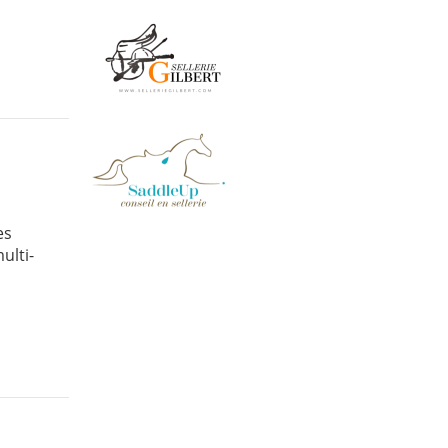
es
ulti-