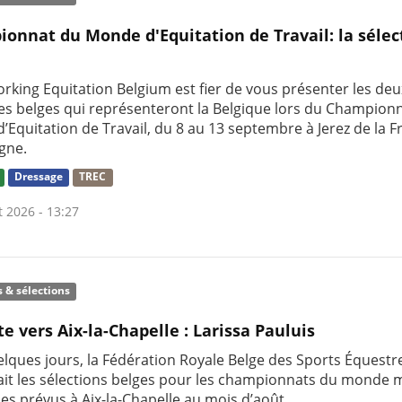
onnat du Monde d'Equitation de Travail: la sélec
rking Equitation Belgium est fier de vous présenter les deu
res belges qui représenteront la Belgique lors du Champion
’Equitation de Travail, du 8 au 13 septembre à Jerez de la F
gne.
Dressage
TREC
t 2026 - 13:27
s & sélections
te vers Aix-la-Chapelle : Larissa Pauluis
uelques jours, la Fédération Royale Belge des Sports Équestr
it les sélections belges pour les championnats du monde m
nes prévus à Aix-la-Chapelle au mois d’août.