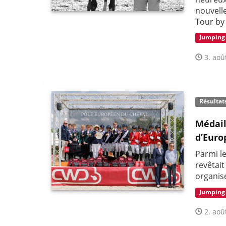
nouvelle
Tour by
Jumping
3. aoû
Résultat
Médail
d’Euro
Parmi l
revêtai
organis
Jumping
2. aoû