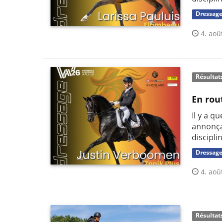
Dressag
4. aoû
Résultat
En rou
Il y a q
annonça
discipli
Dressag
4. aoû
Résultat