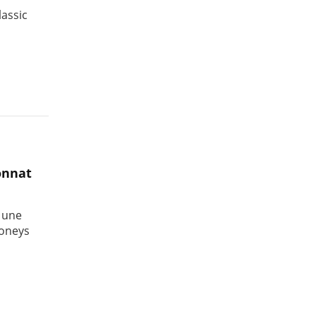
lassic
onnat
 une
poneys