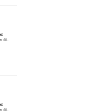
es
ulti-
es
ulti-