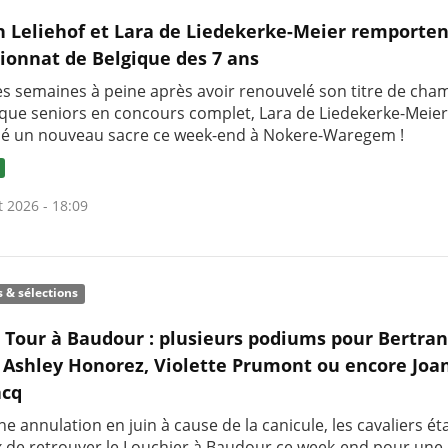
h Leliehof et Lara de Liedekerke-Meier remporten
onnat de Belgique des 7 ans
s semaines à peine après avoir renouvelé son titre de ch
ique seniors en concours complet, Lara de Liedekerke-Meier
é un nouveau sacre ce week-end à Nokere-Waregem !
t 2026 - 18:09
s & sélections
c Tour à Baudour : plusieurs podiums pour Bertra
 Ashley Honorez, Violette Prumont ou encore Joa
cq
e annulation en juin à cause de la canicule, les cavaliers ét
 de retrouver le Louchier à Baudour ce week-end pour une