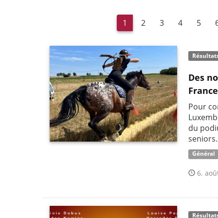
1
2
3
4
5
Résultat
Des no
France
Pour co
Luxembo
du podi
seniors.
Général
6. aoû
Résultat