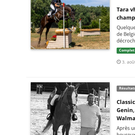
Tara v
champi
Quelque
de Belg
décroch
Complet
3. aoû
Résultat
Classi
Genin,
Walma
Après un
heureux