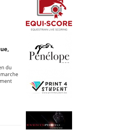
que,
en du
e marche
sement