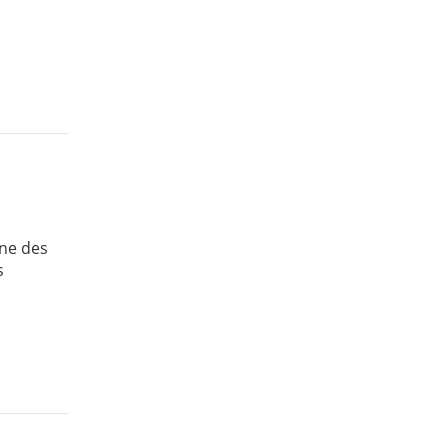
une des
s