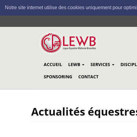
Notre site internet utilise des cookies uniquement pour optimi
Aller
au
contenu
principal
ACCUEIL
LEWB
SERVICES
DISCIP
SPONSORING
CONTACT
Actualités équestre