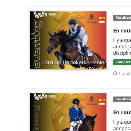
Résultat
En rou
Il y a q
annonça
discipli
Complet
1. aoû
Résultat
En rou
Il y a q
annonça