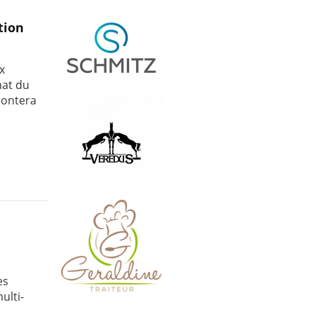
tion
x
nat du
rontera
es
ulti-