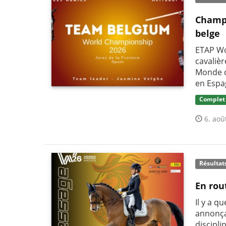
Champi
belge
ETAP Wo
cavaliè
Monde d
en Espa
Complet
6. aoû
Résultat
En rou
Il y a q
annonça
discipli