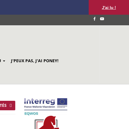
J'ai lu !
U
J'PEUX PAS, J'AI PONEY!
TÉS