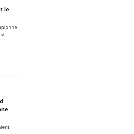
t le
ampionne
 a
nd
nne
aient