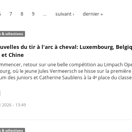
6
7
8
9
…
suivant ›
dernier »
s & sélections
uvelles du tir à l'arc à cheval: Luxembourg, Belgi
 et Chine
mmencer, retour sur une belle compétition au Limpach Op
urg, où le jeune Jules Vermeersch se hisse sur la premièr
um des juniors et Catherine Saublens à la 4ᵉ place du clas
t 2026 - 13:49
s & sélections