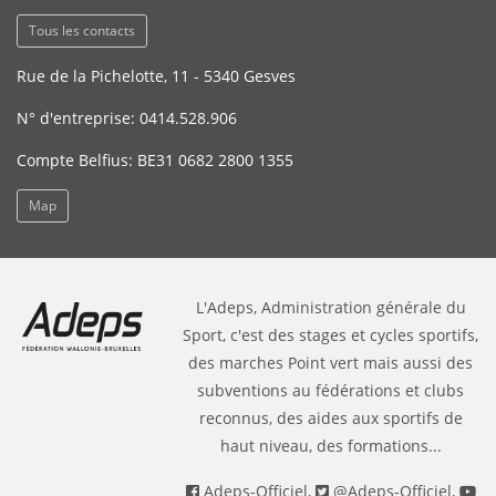
Tous les contacts
Rue de la Pichelotte, 11 - 5340 Gesves
N° d'entreprise: 0414.528.906
Compte Belfius: BE31 0682 2800 1355
Map
L'Adeps, Administration générale du
Sport, c'est des stages et cycles sportifs,
des marches Point vert mais aussi des
subventions au fédérations et clubs
reconnus, des aides aux sportifs de
haut niveau, des formations...
Adeps-Officiel
,
@Adeps-Officiel
,