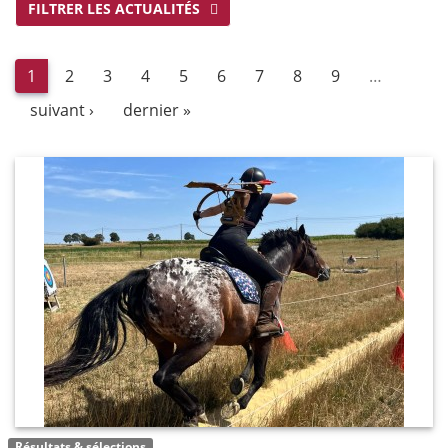
FILTRER LES ACTUALITÉS
1
2
3
4
5
6
7
8
9
…
suivant ›
dernier »
Résultats & sélections