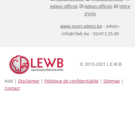
Adeps-officiel
,
Adeps-officiel
,
lettre
d'info
www.sport-adeps.be
- adeps-
info@cfwb.be - 02/413.25.00
© 2013-2021 L.E.W.B.
Asbl |
Disclaimer
|
Politique de confidentialité
|
Sitemap
|
Contact