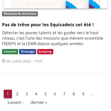
Résultats & sélections
Pas de trêve pour les Equicadets cet été !
Détecter les jeunes talents et les guider vers le haut
niveau, c’est l’une des missions que mènent ensemble
l’ADEPS et la LEWB depuis quelques années.
Complet
Dressage
Jumping
30. juillet 2026 - 19:47
1
2
3
4
5
6
7
8
9
…
suivant ›
dernier »