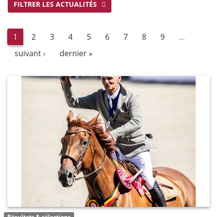
FILTRER LES ACTUALITÉS
1
2
3
4
5
6
7
8
9
…
suivant ›
dernier »
Résultats & sélections