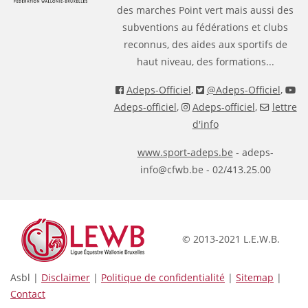
des marches Point vert mais aussi des
subventions au fédérations et clubs
reconnus, des aides aux sportifs de
haut niveau, des formations...
Adeps-Officiel
,
@Adeps-Officiel
,
Adeps-officiel
,
Adeps-officiel
,
lettre
d'info
www.sport-adeps.be
- adeps-
info@cfwb.be - 02/413.25.00
© 2013-2021 L.E.W.B.
Asbl |
Disclaimer
|
Politique de confidentialité
|
Sitemap
|
Contact