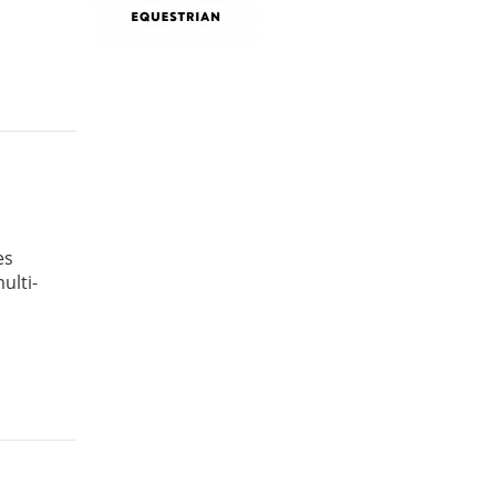
es
ulti-