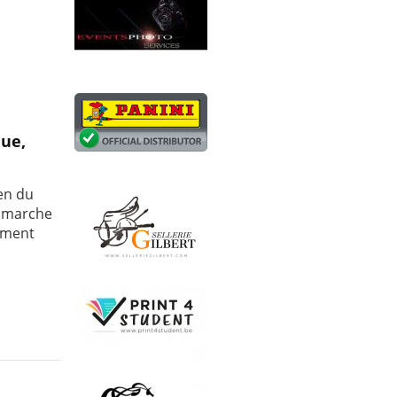
que,
en du
e marche
sement