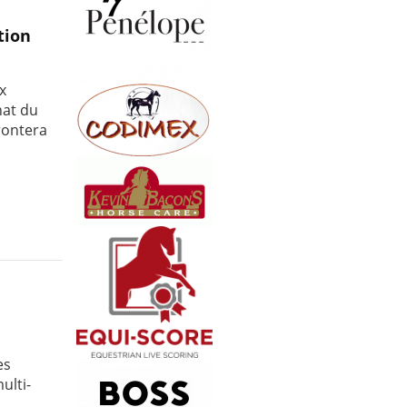
tion
x
nat du
rontera
es
ulti-