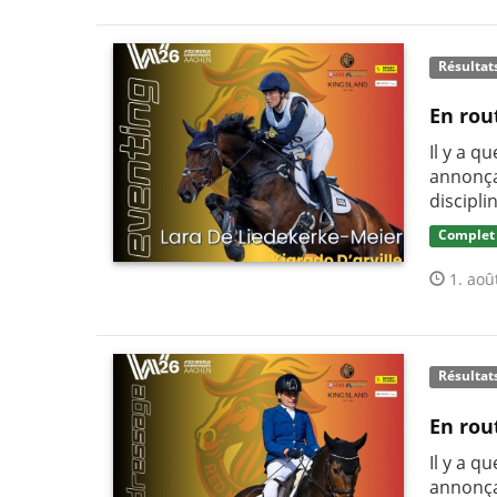
Résultat
En rou
Il y a q
annonça
discipli
Complet
1. aoû
Résultat
En rou
Il y a q
annonça