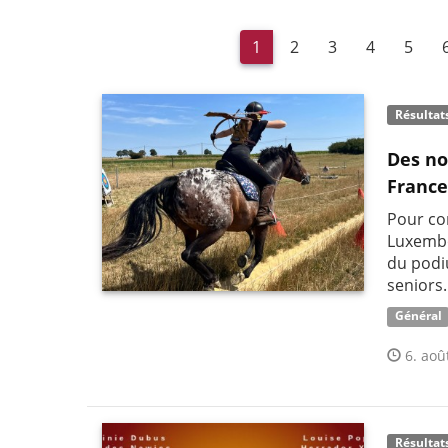
1
2
3
4
5
Résultat
Des no
France
Pour co
Luxembo
du podi
seniors.
Général
6. aoû
Résultat