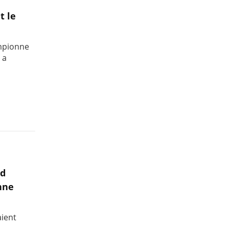
t le
ampionne
 a
nd
nne
aient