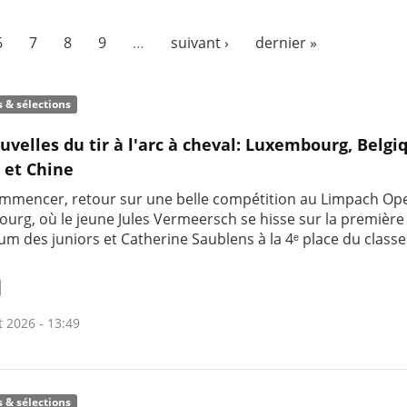
6
7
8
9
…
suivant ›
dernier »
s & sélections
uvelles du tir à l'arc à cheval: Luxembourg, Belgi
 et Chine
mmencer, retour sur une belle compétition au Limpach Op
urg, où le jeune Jules Vermeersch se hisse sur la premièr
um des juniors et Catherine Saublens à la 4ᵉ place du clas
t 2026 - 13:49
s & sélections