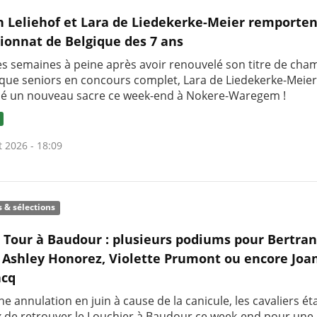
h Leliehof et Lara de Liedekerke-Meier remporten
onnat de Belgique des 7 ans
s semaines à peine après avoir renouvelé son titre de ch
ique seniors en concours complet, Lara de Liedekerke-Meier
é un nouveau sacre ce week-end à Nokere-Waregem !
t 2026 - 18:09
s & sélections
c Tour à Baudour : plusieurs podiums pour Bertra
 Ashley Honorez, Violette Prumont ou encore Joa
cq
e annulation en juin à cause de la canicule, les cavaliers ét
 de retrouver le Louchier à Baudour ce week-end pour une