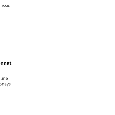
lassic
onnat
 une
poneys