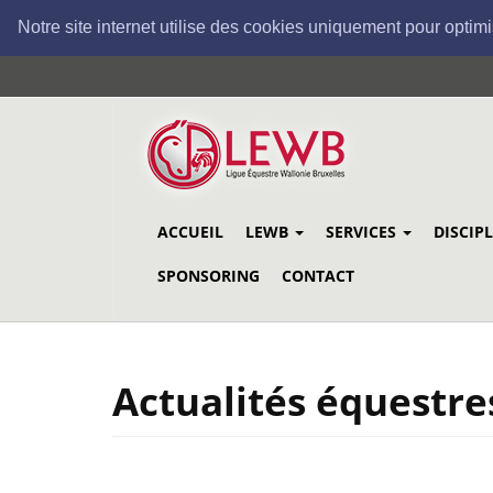
Notre site internet utilise des cookies uniquement pour optimi
Aller
au
contenu
principal
ACCUEIL
LEWB
SERVICES
DISCIP
SPONSORING
CONTACT
Actualités équestre