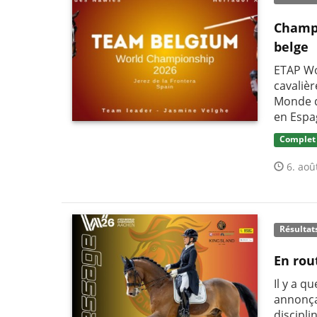
Champi
belge
ETAP Wo
cavaliè
Monde d
en Espa
Complet
6. aoû
Résultat
En rou
Il y a q
annonça
discipli