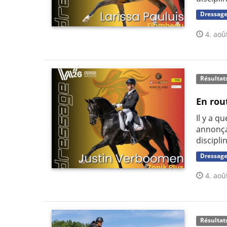
Dressag
4. aoû
Résultat
En rou
Il y a q
annonça
discipli
Dressag
4. aoû
Résultat