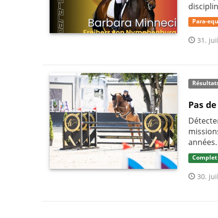
discipli
Para-equ
31. jui
Résultat
Pas de
Détecter
mission
années.
Complet
30. jui