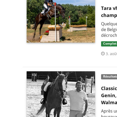
Tara v
champi
Quelque
de Belg
décroch
Complet
3. aoû
Résultat
Classi
Genin,
Walma
Après un
heureux