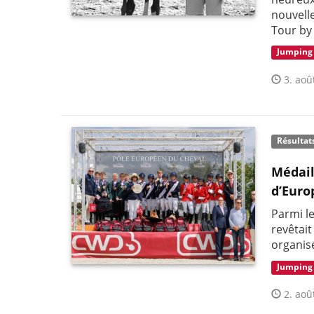
nouvelle
Tour by
Jumping
3. aoû
Résultat
Médail
d’Euro
Parmi l
revêtai
organis
Jumping
2. aoû