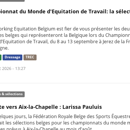
onnat du Monde d'Equitation de Travail: la sélec
rking Equitation Belgium est fier de vous présenter les deu
res belges qui représenteront la Belgique lors du Champion
’Equitation de Travail, du 8 au 13 septembre à Jerez de la F
gne.
Dressage
TREC
t 2026 - 13:27
s & sélections
te vers Aix-la-Chapelle : Larissa Pauluis
uelques jours, la Fédération Royale Belge des Sports Équestr
it les sélections belges pour les championnats du monde m
nes prévus à Aix-la-Chapelle au mois d’août.