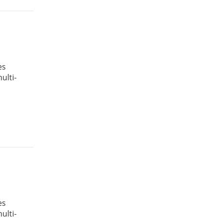
es
ulti-
es
ulti-