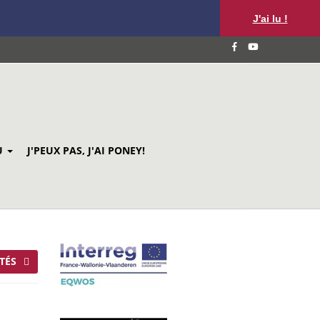
J'ai lu !
U
J'PEUX PAS, J'AI PONEY!
TÉS