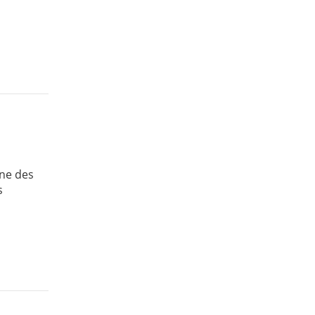
une des
s