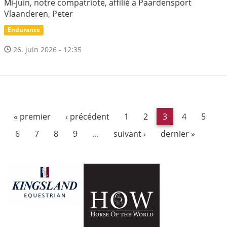
Mi-juin, notre compatriote, affilié à Paardensport
Vlaanderen, Peter
Endurance
26. juin 2026 - 12:35
« premier
‹ précédent
1
2
3
4
5
6
7
8
9
…
suivant ›
dernier »