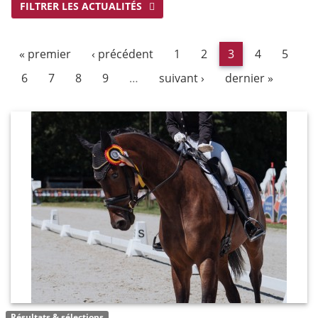
FILTRER LES ACTUALITÉS
« premier
‹ précédent
1
2
3
4
5
6
7
8
9
…
suivant ›
dernier »
Résultats & sélections