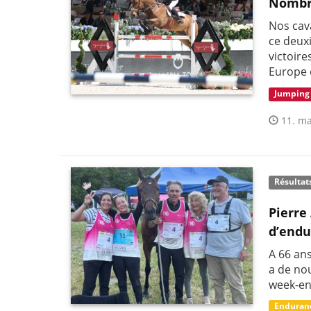
Nombre
Nos cava
ce deux
victoir
Europe 
Jumping
11. ma
Résultat
Pierre
d’end
A 66 ans
a de no
week-en
Enduran