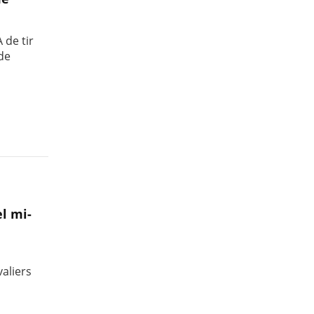
 de tir
 de
el mi-
aliers