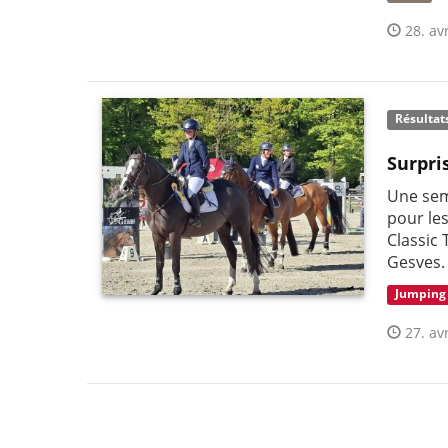
28. avr
Résultat
Surpri
Une sem
pour les
Classic 
Gesves.
Jumping
27. avr