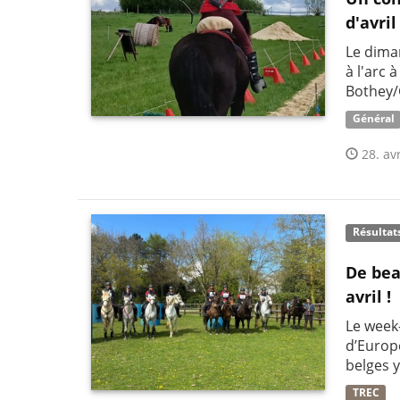
d'avril
​Le dima
à l'arc 
Bothey
Général
28. avr
Résultat
De bea
avril !
Le week
d’Europ
belges y
TREC