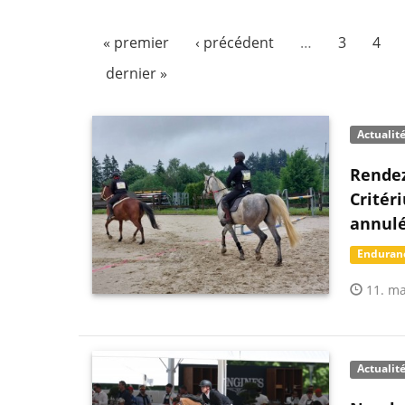
« premier
‹ précédent
…
3
4
dernier »
Actualit
Rendez
Critér
annul
Enduran
11. ma
Actualit