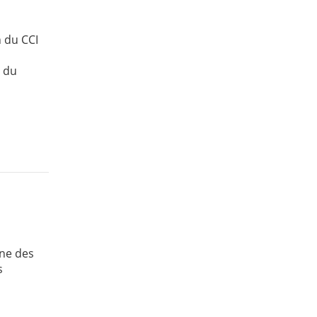
n du CCI
e
e du
une des
s