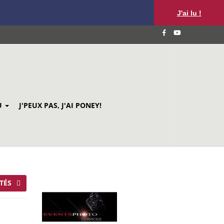
J'ai lu !
U
J'PEUX PAS, J'AI PONEY!
TÉS