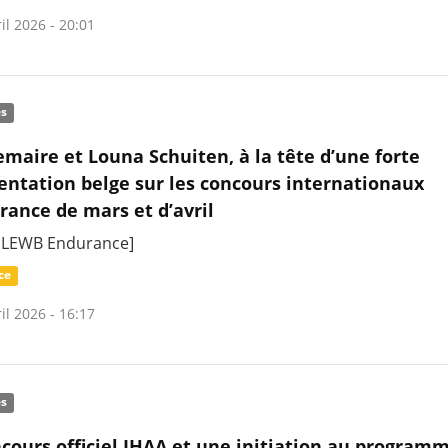
il 2026 - 20:01
és
emaire et Louna Schuiten, à la tête d’une forte
entation belge sur les concours internationaux
rance de mars et d’avril
 LEWB Endurance]
ce
il 2026 - 16:17
és
cours officiel IHAA et une initiation au program