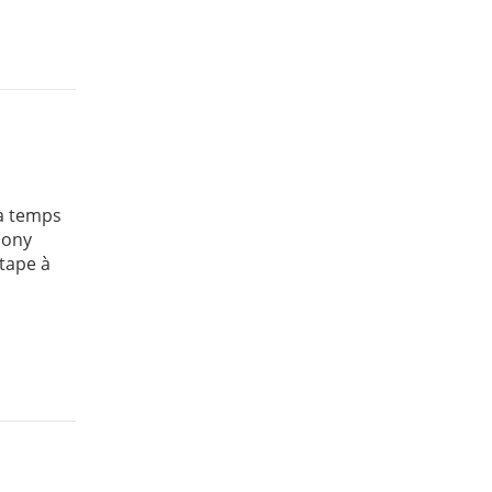
jà temps
 Pony
étape à