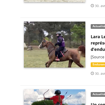
30. avr
Actualit
Lara L
représ
d’endu
[Source
Enduran
30. avr
Actualit
Un con