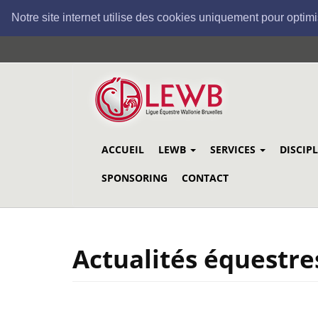
Notre site internet utilise des cookies uniquement pour optimi
Aller
au
contenu
principal
ACCUEIL
LEWB
SERVICES
DISCIP
SPONSORING
CONTACT
Actualités équestre