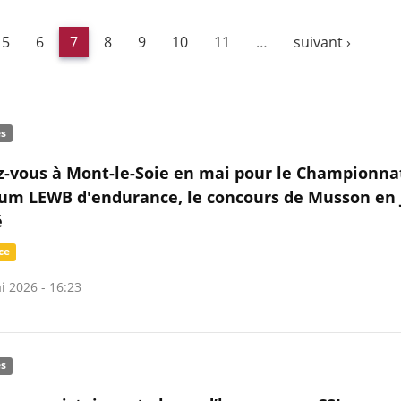
5
6
7
8
9
10
11
…
suivant ›
és
-vous à Mont-le-Soie en mai pour le Championnat
ium LEWB d'endurance, le concours de Musson en 
é
ce
i 2026 - 16:23
és