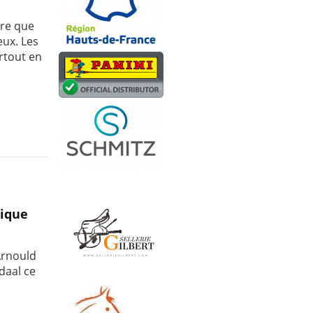
ire que
eux. Les
rtout en
gique
 Arnould
daal ce