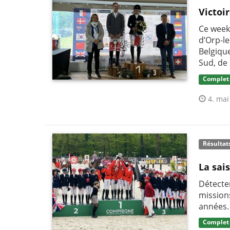
Victoi
Ce week-
d’Orp-le
Belgiqu
Sud, de 
Complet
4. mai
Résultat
La sai
Détecter
mission
années.
Complet