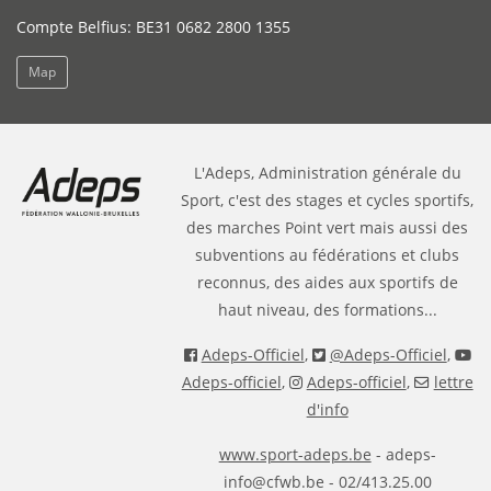
Compte Belfius: BE31 0682 2800 1355
Map
L'Adeps, Administration générale du
Sport, c'est des stages et cycles sportifs,
des marches Point vert mais aussi des
subventions au fédérations et clubs
reconnus, des aides aux sportifs de
haut niveau, des formations...
Adeps-Officiel
,
@Adeps-Officiel
,
Adeps-officiel
,
Adeps-officiel
,
lettre
d'info
www.sport-adeps.be
- adeps-
info@cfwb.be - 02/413.25.00