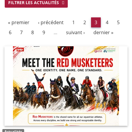
FILTRER LES ACTUALITÉS
« premier
‹ précédent
1
2
3
4
5
6
7
8
9
…
suivant ›
dernier »
Actualités