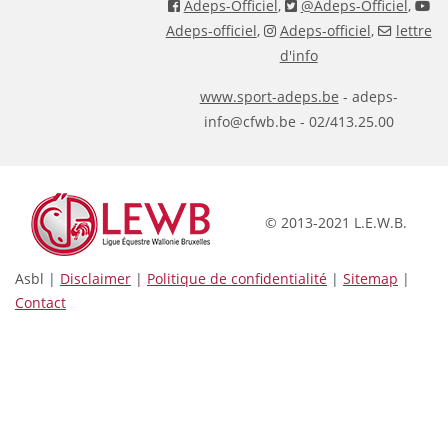
Adeps-Officiel
,
@Adeps-Officiel
,
Adeps-officiel
,
Adeps-officiel
,
lettre
d'info
www.sport-adeps.be
- adeps-
info@cfwb.be - 02/413.25.00
© 2013-2021 L.E.W.B.
Asbl |
Disclaimer
|
Politique de confidentialité
|
Sitemap
|
Contact