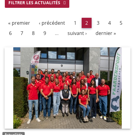
FILTRER LES ACTUALITÉS
« premier
‹ précédent
1
2
3
4
5
6
7
8
9
…
suivant ›
dernier »
Actualités