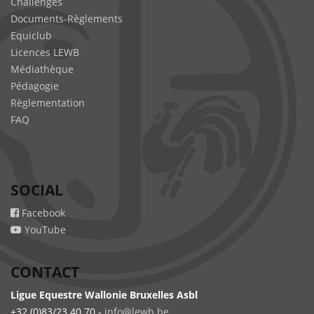
Challenges
Documents-Règlements
Equiclub
Licences LEWB
Médiathèque
Pédagogie
Règlementation
FAQ
SOCIAL
Facebook
YouTube
CONTACT
Ligue Equestre Wallonie Bruxelles Asbl
+32 (0)83/23.40.70 -
info@lewb.be