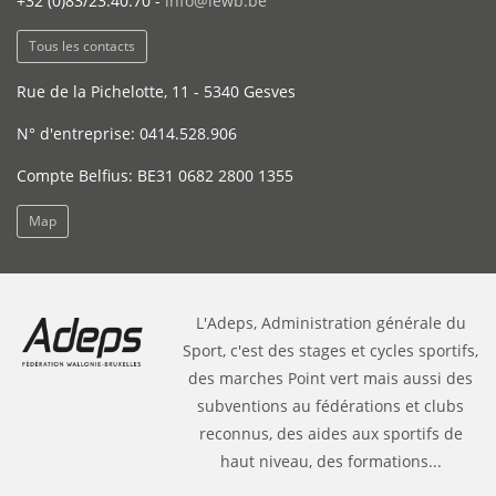
+32 (0)83/23.40.70 -
info@lewb.be
Tous les contacts
Rue de la Pichelotte, 11 - 5340 Gesves
N° d'entreprise: 0414.528.906
Compte Belfius: BE31 0682 2800 1355
Map
L'Adeps, Administration générale du
Sport, c'est des stages et cycles sportifs,
des marches Point vert mais aussi des
subventions au fédérations et clubs
reconnus, des aides aux sportifs de
haut niveau, des formations...