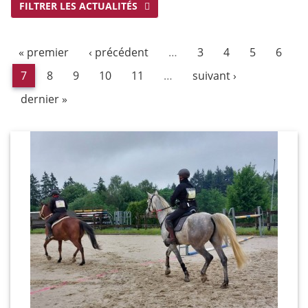
FILTRER LES ACTUALITÉS
« premier
‹ précédent
…
3
4
5
6
7
8
9
10
11
…
suivant ›
dernier »