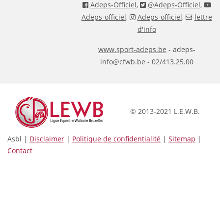
Adeps-Officiel
,
@Adeps-Officiel
,
Adeps-officiel
,
Adeps-officiel
,
lettre
d'info
www.sport-adeps.be
- adeps-
info@cfwb.be - 02/413.25.00
© 2013-2021 L.E.W.B.
Asbl |
Disclaimer
|
Politique de confidentialité
|
Sitemap
|
Contact