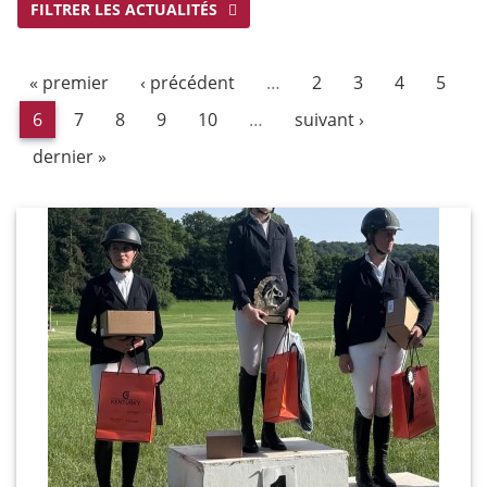
FILTRER LES ACTUALITÉS
« premier
‹ précédent
…
2
3
4
5
6
7
8
9
10
…
suivant ›
dernier »