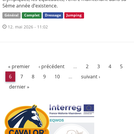
5ème année d’existence.
Général
Complet
Dressage
Jumping
12. mai 2026 - 11:02
« premier
‹ précédent
…
2
3
4
5
6
7
8
9
10
…
suivant ›
dernier »